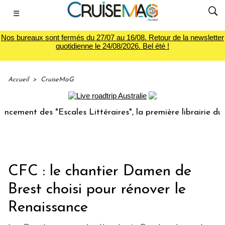
☰
Nos bureaux sont fermés du 27/07 au 16/08. Retour de la newsletter
quotidienne le 24/08/2026. Bel été !
Accueil
>
CruiseMaG
ent des "Escales Littéraires", la première librairie du voya
CFC : le chantier Damen de
Brest choisi pour rénover le
Renaissance