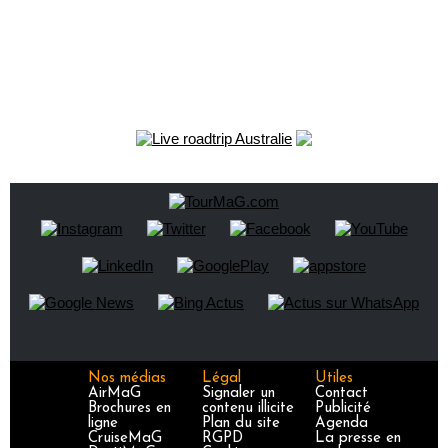
Nos médias
Légal
Utiles
AirMaG
Signaler un
Contact
Brochures en
contenu illicite
Publicité
ligne
Plan du site
Agenda
CruiseMaG
RGPD
La presse en