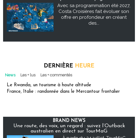
Avec sa programmation été 2027,
Costa Croisières fait évoluer son
offre en profondeur en créant
des...
DERNIÈRE
HEURE
News
Les + lus
Les + commentés
Le Rwanda, un tourisme à haute altitude
France, Italie : randonnée dans le Mercantour frontalier
BRAND NEWS
Une route, des voix, un regard : suivez l’Outback
australien en direct sur TourMaG
À partir du 24 juillet, TourMaG