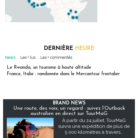
DERNIÈRE
HEURE
News
Les + lus
Les + commentés
Le Rwanda, un tourisme à haute altitude
France, Italie : randonnée dans le Mercantour frontalier
BRAND NEWS
Une route, des voix, un regard : suivez l’Outback
australien en direct sur TourMaG
À partir du 24 juillet, TourMaG
suivra une expédition de plus de
5 000 kilomètres à travers...