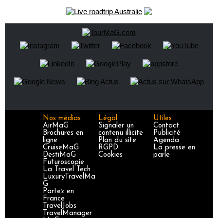
Nos médias
Légal
Utiles
AirMaG
Signaler un
Contact
Brochures en
contenu illicite
Publicité
ligne
Plan du site
Agenda
CruiseMaG
RGPD
La presse en
DestiMaG
Cookies
parle
Futuroscopie
La Travel Tech
LuxuryTravelMa
G
Partez en
France
TravelJobs
TravelManager