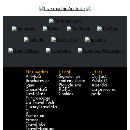
Nos médias
Légal
Utiles
AirMaG
Signaler un
Contact
Brochures en
contenu illicite
Publicité
ligne
Plan du site
Agenda
CruiseMaG
RGPD
La presse en
DestiMaG
Cookies
parle
Futuroscopie
La Travel Tech
LuxuryTravelMa
G
Partez en
France
TravelJobs
TravelManager