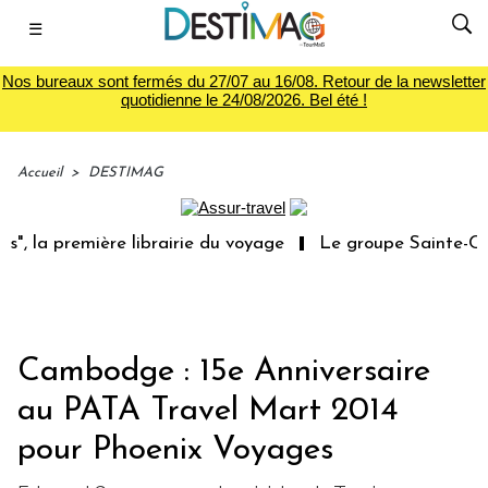
☰
Nos bureaux sont fermés du 27/07 au 16/08. Retour de la newsletter
quotidienne le 24/08/2026. Bel été !
Accueil
>
DESTIMAG
, la première librairie du voyage
Le groupe Sainte-Clai
Cambodge : 15e Anniversaire
au PATA Travel Mart 2014
pour Phoenix Voyages