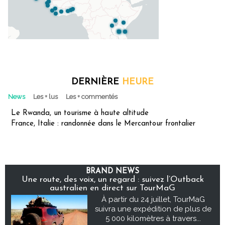
DERNIÈRE
HEURE
News
Les + lus
Les + commentés
Le Rwanda, un tourisme à haute altitude
France, Italie : randonnée dans le Mercantour frontalier
BRAND NEWS
Une route, des voix, un regard : suivez l’Outback
australien en direct sur TourMaG
À partir du 24 juillet, TourMaG
suivra une expédition de plus de
5 000 kilomètres à travers...