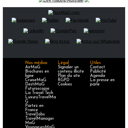
Nos médias
Légal
Utiles
AirMaG
Signaler un
Contact
Brochures en
contenu illicite
Publicité
ligne
Plan du site
Agenda
CruiseMaG
RGPD
La presse en
DestiMaG
Cookies
parle
Futuroscopie
La Travel Tech
LuxuryTravelMa
G
Partez en
France
TravelJobs
TravelManager
MaG
VoyageursMaG