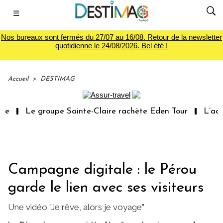
☰
Nos bureaux sont fermés du 27/07 au 16/08. Retour de la newsletter
quotidienne le 24/08/2026. Bel été !
Accueil
>
DESTIMAG
e
Le groupe Sainte-Claire rachète Eden Tour
L’accès
Campagne digitale : le Pérou
garde le lien avec ses visiteurs
Une vidéo "Je rêve, alors je voyage"