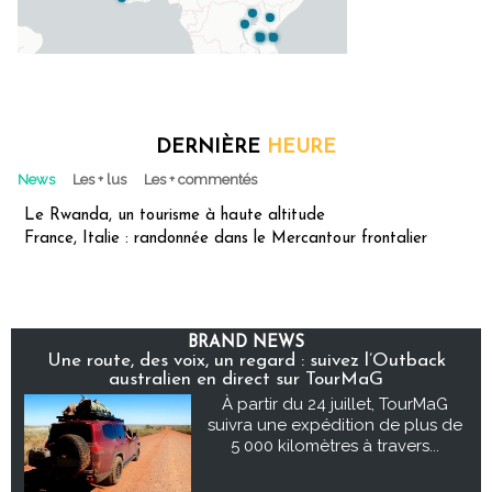
DERNIÈRE
HEURE
News
Les + lus
Les + commentés
Le Rwanda, un tourisme à haute altitude
France, Italie : randonnée dans le Mercantour frontalier
BRAND NEWS
Une route, des voix, un regard : suivez l’Outback
australien en direct sur TourMaG
À partir du 24 juillet, TourMaG
suivra une expédition de plus de
5 000 kilomètres à travers...