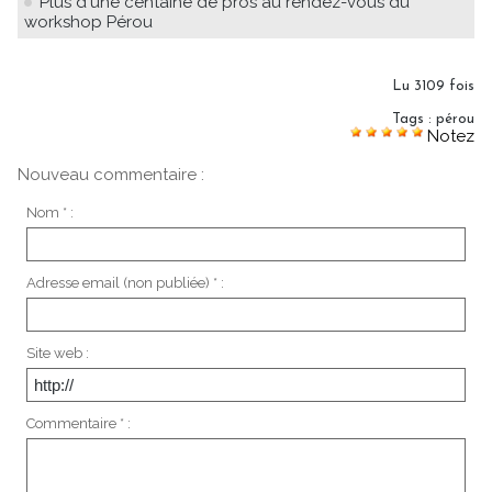
Plus d'une centaine de pros au rendez-vous du
workshop Pérou
Lu 3109 fois
Tags
:
pérou
Notez
Nouveau commentaire :
Nom * :
Adresse email (non publiée) * :
Site web :
Commentaire * :