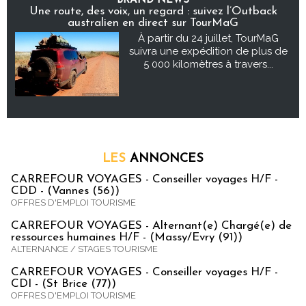
BRAND NEWS
Une route, des voix, un regard : suivez l’Outback
australien en direct sur TourMaG
À partir du 24 juillet, TourMaG
suivra une expédition de plus de
5 000 kilomètres à travers...
LES
ANNONCES
CARREFOUR VOYAGES - Conseiller voyages H/F -
CDD - (Vannes (56))
OFFRES D'EMPLOI TOURISME
CARREFOUR VOYAGES - Alternant(e) Chargé(e) de
ressources humaines H/F - (Massy/Evry (91))
ALTERNANCE / STAGES TOURISME
CARREFOUR VOYAGES - Conseiller voyages H/F -
CDI - (St Brice (77))
OFFRES D'EMPLOI TOURISME