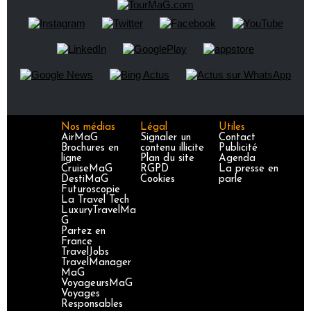
Nos médias
Légal
Utiles
AirMaG
Signaler un
Contact
Brochures en
contenu illicite
Publicité
ligne
Plan du site
Agenda
CruiseMaG
RGPD
La presse en
DestiMaG
Cookies
parle
Futuroscopie
La Travel Tech
LuxuryTravelMa
G
Partez en
France
TravelJobs
TravelManager
MaG
VoyageursMaG
Voyages
Responsables