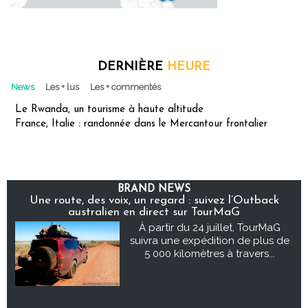
DERNIÈRE
HEURE
News
Les + lus
Les + commentés
Le Rwanda, un tourisme à haute altitude
France, Italie : randonnée dans le Mercantour frontalier
BRAND NEWS
Une route, des voix, un regard : suivez l’Outback
australien en direct sur TourMaG
À partir du 24 juillet, TourMaG
suivra une expédition de plus de
5 000 kilomètres à travers...