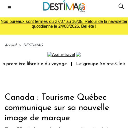
☰
Nos bureaux sont fermés du 27/07 au 16/08. Retour de la newsletter
quotidienne le 24/08/2026. Bel été !
Accueil
>
DESTIMAG
a première librairie du voyage
Le groupe Sainte-Claire 
Canada : Tourisme Québec
communique sur sa nouvelle
image de marque