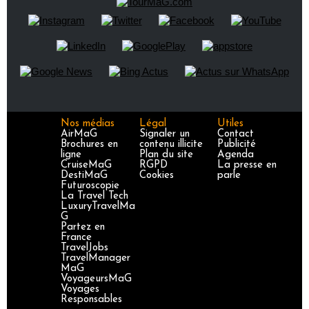
Nos médias
Légal
Utiles
AirMaG
Signaler un
Contact
Brochures en
contenu illicite
Publicité
ligne
Plan du site
Agenda
CruiseMaG
RGPD
La presse en
DestiMaG
Cookies
parle
Futuroscopie
La Travel Tech
LuxuryTravelMa
G
Partez en
France
TravelJobs
TravelManager
MaG
VoyageursMaG
Voyages
Responsables