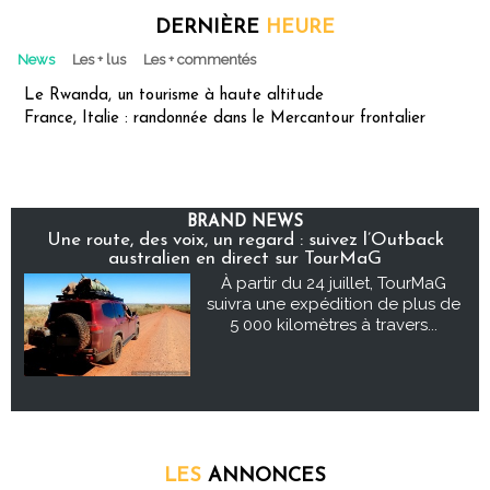
DERNIÈRE
HEURE
News
Les + lus
Les + commentés
Le Rwanda, un tourisme à haute altitude
France, Italie : randonnée dans le Mercantour frontalier
BRAND NEWS
Une route, des voix, un regard : suivez l’Outback
australien en direct sur TourMaG
À partir du 24 juillet, TourMaG
suivra une expédition de plus de
5 000 kilomètres à travers...
LES
ANNONCES