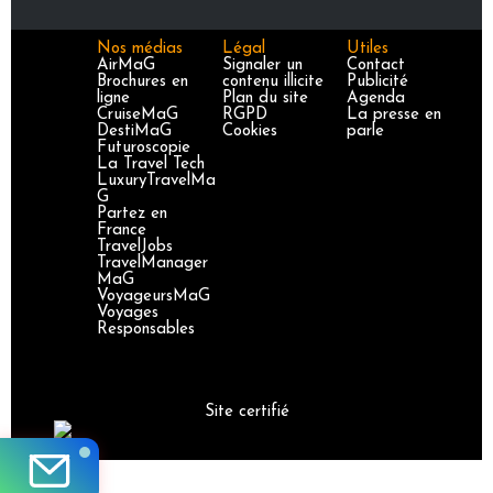
Nos médias
Légal
Utiles
AirMaG
Signaler un
Contact
Brochures en
contenu illicite
Publicité
ligne
Plan du site
Agenda
CruiseMaG
RGPD
La presse en
DestiMaG
Cookies
parle
Futuroscopie
La Travel Tech
LuxuryTravelMa
G
Partez en
France
TravelJobs
TravelManager
MaG
VoyageursMaG
Voyages
Responsables
Site certifié