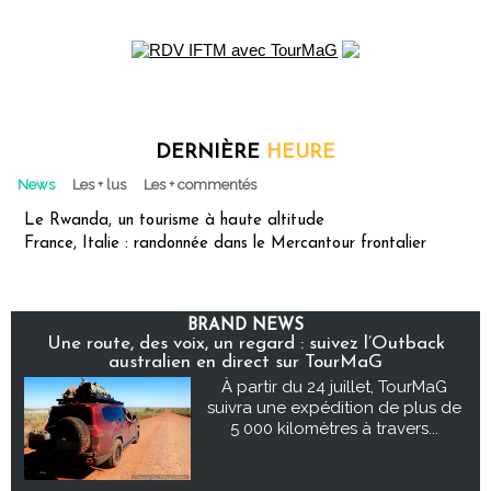
DERNIÈRE
HEURE
News
Les + lus
Les + commentés
Le Rwanda, un tourisme à haute altitude
France, Italie : randonnée dans le Mercantour frontalier
BRAND NEWS
Une route, des voix, un regard : suivez l’Outback
australien en direct sur TourMaG
À partir du 24 juillet, TourMaG
suivra une expédition de plus de
5 000 kilomètres à travers...