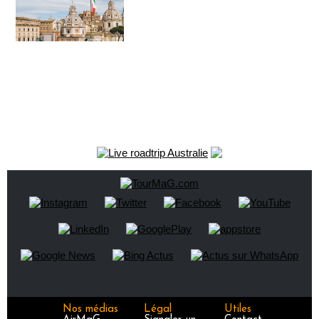
Nos médias
Légal
Utiles