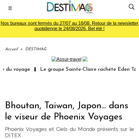
☰
Nos bureaux sont fermés du 27/07 au 16/08. Retour de la newsletter
quotidienne le 24/08/2026. Bel été !
Accueil
>
DESTIMAG
e du voyage
Le groupe Sainte-Claire rachète Eden Tour
Bhoutan, Taiwan, Japon... dans
le viseur de Phoenix Voyages
Phoenix Voyages et Ciels du Monde présents sur le
DITEX