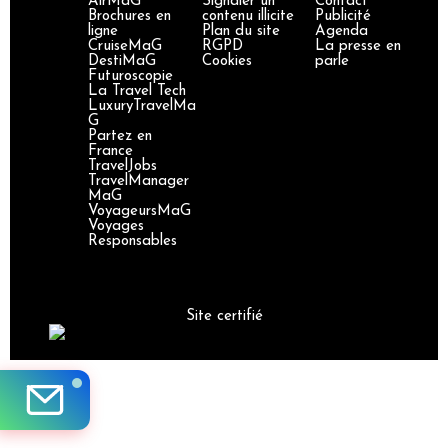
AirMaG
Signaler un
Contact
Brochures en
contenu illicite
Publicité
ligne
Plan du site
Agenda
CruiseMaG
RGPD
La presse en
DestiMaG
Cookies
parle
Futuroscopie
La Travel Tech
LuxuryTravelMa
G
Partez en
France
TravelJobs
TravelManager
MaG
VoyageursMaG
Voyages
Responsables
Site certifié