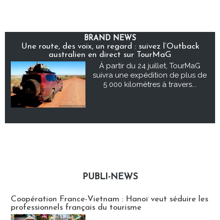
BRAND NEWS
Une route, des voix, un regard : suivez l’Outback
australien en direct sur TourMaG
À partir du 24 juillet, TourMaG
suivra une expédition de plus de
5 000 kilomètres à travers...
PUBLI-NEWS
Publi-news
Coopération France-Vietnam : Hanoï veut séduire les
professionnels français du tourisme