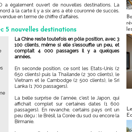
e TO a également ouvert de nouvelles destinations. La
ord à la carte il y a six ans a été couronné de succès.
 vendue en terme de chiffre d'affaires.
Bo
ré
le
 5 nouvelles destinations
La Chine reste toutefois en pôle position, avec 3
100 clients, même si elle s'essouffle un peu, et
e
comptait 4 000 passagers il y a quelques
années.
es
En seconde position, ce sont les Etats-Unis (2
650 clients) puis la Thaïlande (2 300 clients), le
Vietnam et le Cambodge (2 500 clients), le Sri
Lanka (1 700 passagers).
ume
La belle surprise de l'année, c'est le Japon, qui
affichait complet sur certaines dates (1 600
Distribu
Le
passagers). En revanche, certains pays ont un
Ed
peu déçu : le Brésil, la Corée du sud ou encore la
Birmanie.