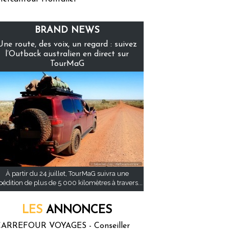
BRAND NEWS
Une route, des voix, un regard : suivez
l’Outback australien en direct sur
TourMaG
À partir du 24 juillet, TourMaG suivra une
pédition de plus de 5 000 kilomètres à travers...
LES
ANNONCES
ARREFOUR VOYAGES - Conseiller