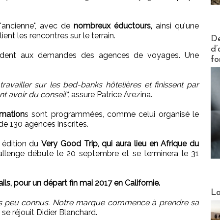
à l'ancienne", avec de
nombreux éductours,
ainsi qu'une
nt les rencontres sur le terrain.
Actus V
De
d’
ondent aux demandes des agences de voyages. Une
fo
vailler sur les bed-banks hôtelières et finissent par
t avoir du conseil",
assure Patrice Arezina.
rmation
s sont programmées, comme celui organisé le
de 130 agences inscrites.
 édition du
Very Good Trip, qui aura lieu en Afrique du
allenge débute le 20 septembre et se terminera le 31
ils, pour un départ fin mai 2017 en Californie.
Webinai
La
très peu connus. Notre marque commence à prendre sa
se réjouit Didier Blanchard.