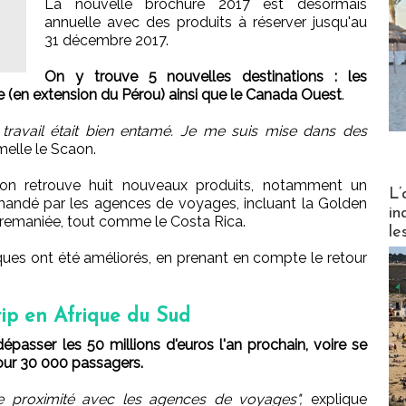
La nouvelle brochure 2017 est désormais
annuelle avec des produits à réserver jusqu'au
31 décembre 2017.
On y trouve 5 nouvelles destinations : les
livie (en extension du Pérou) ainsi que le Canada Ouest
.
e travail était bien entamé. Je me suis mise dans des
melle le Scaon.
, on retrouve huit nouveaux produits, notamment un
Partez
L’
emandé par les agences de voyages, incluant la Golden
in
remaniée, tout comme le Costa Rica.
le
iques ont été améliorés, en prenant en compte le retour
rip en Afrique du Sud
dépasser les 50 millions d'euros l'an prochain, voire se
our 30 000 passagers.
e proximité avec les agences de voyages",
explique