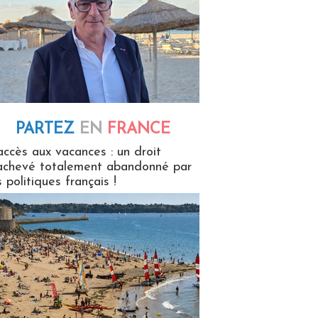
PARTEZ
EN
FRANCE
 en France
accès aux vacances : un droit
achevé totalement abandonné par
s politiques français !