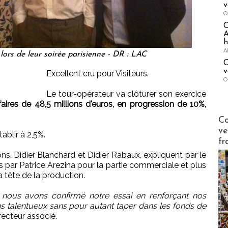
v
O
A
h
A
 lors de leur soirée parisienne - DR : LAC
C
v
Excellent cru pour Visiteurs.
O
Le tour-opérateur va clôturer son exercice
affaires de 48,5 millions d'euros, en progression de 10%,
Publi-n
Co
ve
tablir à 2,5%.
fr
ns, Didier Blanchard et Didier Rabaux, expliquent par le
par Patrice Arezina pour la partie commerciale et plus
 tête de la production.
 nous avons confirmé notre essai en renforçant nos
s talentueux sans pour autant taper dans les fonds de
recteur associé.