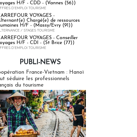
oyages H/F - CDD - (Vannes (56))
FFRES D'EMPLOI TOURISME
CARREFOUR VOYAGES -
lternant(e) Chargé(e) de ressources
umaines H/F - (Massy/Evry (91))
LTERNANCE / STAGES TOURISME
ARREFOUR VOYAGES - Conseiller
oyages H/F - CDI - (St Brice (77))
FFRES D'EMPLOI TOURISME
PUBLI-NEWS
ews
opération France-Vietnam : Hanoï
ut séduire les professionnels
ançais du tourisme