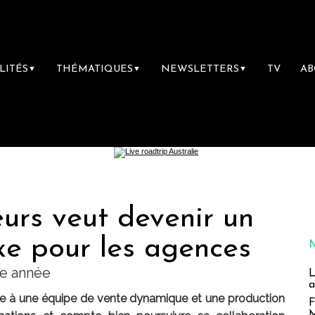
LITÉS
THÉMATIQUES
NEWSLETTERS
TV
A
▼
▼
▼
teurs veut devenir un
exe pour les agences
te année
L
a
âce à une équipe de vente dynamique et une production
F
M