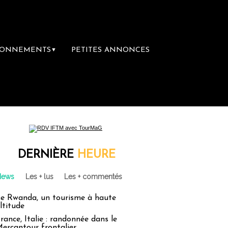
BONNEMENTS
PETITES ANNONCES
▼
DERNIÈRE
HEURE
News
Les + lus
Les + commentés
e Rwanda, un tourisme à haute
ltitude
rance, Italie : randonnée dans le
ercantour frontalier