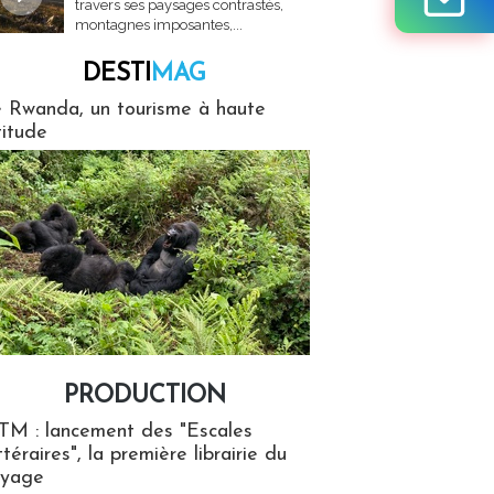
travers ses paysages contrastés,
montagnes imposantes,...
DESTI
MAG
MAG
 Rwanda, un tourisme à haute
titude
PRODUCTION
ion
TM : lancement des "Escales
ttéraires", la première librairie du
oyage