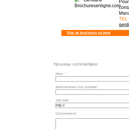
Pour 
cont
Mana
TEL 
gent
Plus de brochures en ligne
Nouveau commentaire :
Nom * :
Adresse email (non publiée) * :
Site web :
Commentaire * :