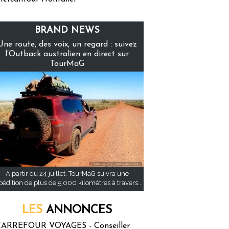
BRAND NEWS
Une route, des voix, un regard : suivez
l’Outback australien en direct sur
TourMaG
À partir du 24 juillet, TourMaG suivra une
pédition de plus de 5 000 kilomètres à travers...
LES
ANNONCES
ARREFOUR VOYAGES - Conseiller