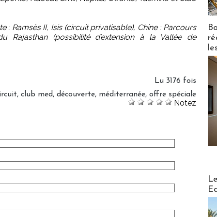
e : Ramsès II, Isis (circuit privatisable), Chine : Parcours
Bo
 Rajasthan (possibilité d’extension à la Vallée de
ré
le
Lu 3176 fois
ircuit
,
club med
,
découverte
,
méditerranée
,
offre spéciale
Notez
Distribu
Le
Ed