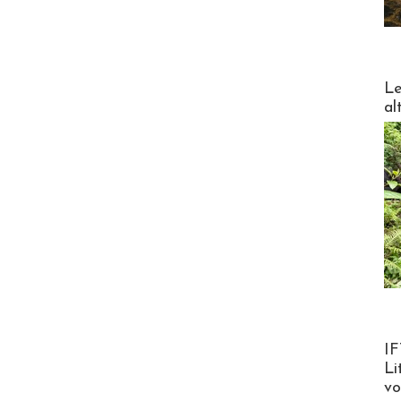
DESTI
Le
al
Product
IF
Li
v