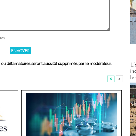
res
Partez
x ou diffamatoires seront aussitôt supprimés par le modérateur.
L’
in
le
<
>