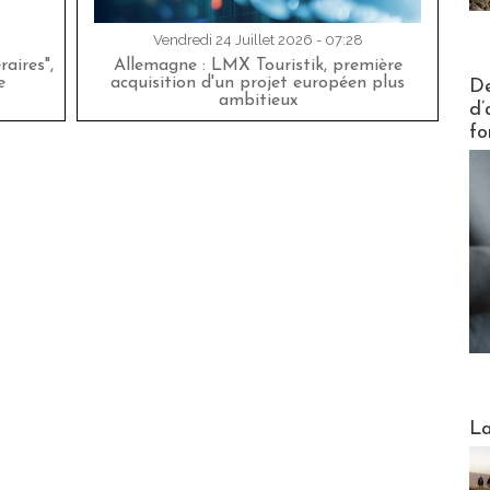
Vendredi 24 Juillet 2026 - 07:28
aires",
Allemagne : LMX Touristik, première
Actus V
e
acquisition d'un projet européen plus
De
ambitieux
d’
fo
Webinai
La