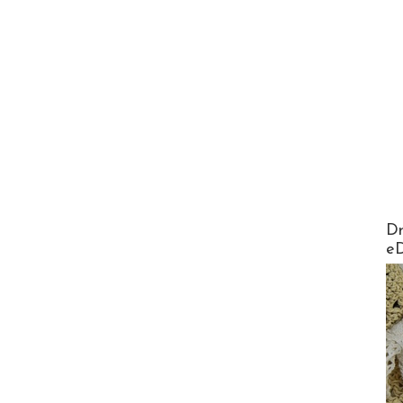
AirMa
Dr
e