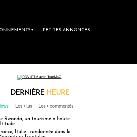
BONNEMENTS
PETITES ANNONCES
▼
DERNIÈRE
HEURE
News
Les + lus
Les + commentés
e Rwanda, un tourisme à haute
ltitude
rance, Italie : randonnée dans le
ercantour frontalier