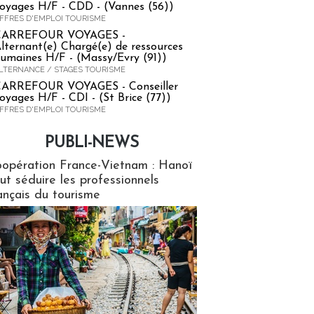
oyages H/F - CDD - (Vannes (56))
FFRES D'EMPLOI TOURISME
CARREFOUR VOYAGES -
lternant(e) Chargé(e) de ressources
umaines H/F - (Massy/Evry (91))
LTERNANCE / STAGES TOURISME
ARREFOUR VOYAGES - Conseiller
oyages H/F - CDI - (St Brice (77))
FFRES D'EMPLOI TOURISME
PUBLI-NEWS
ews
opération France-Vietnam : Hanoï
ut séduire les professionnels
ançais du tourisme