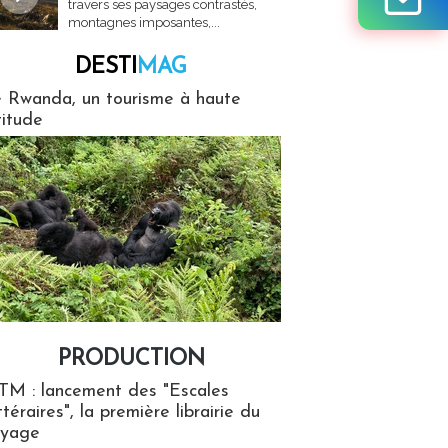
travers ses paysages contrastés,
montagnes imposantes,...
DESTI
MAG
MAG
 Rwanda, un tourisme à haute
titude
PRODUCTION
ion
TM : lancement des "Escales
ttéraires", la première librairie du
oyage