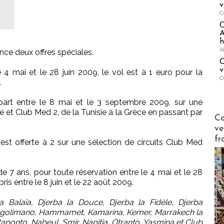
v
O
A
h
A
nce deux offres spéciales.
C
v
e 4 mai et le 28 juin 2009, le vol est à 1 euro pour la
O
.
part entre le 8 mai et le 3 septembre 2009, sur une
he et Club Med 2, de la Tunisie à la Grèce en passant par
Publi-n
Co
ve
fr
est offerte à 2 sur une sélection de circuits Club Med
de 7 ans, pour toute réservation entre le 4 mai et le 28
is entre le 8 juin et le 22 août 2009.
Da Balaïa, Djerba la Douce, Djerba la Fidèle, Djerba
egolimano, Hammamet, Kamarina, Kemer, Marrakech la
ponto, Nabeul, Smir, Napitia, Otranto, Yasmina et Club