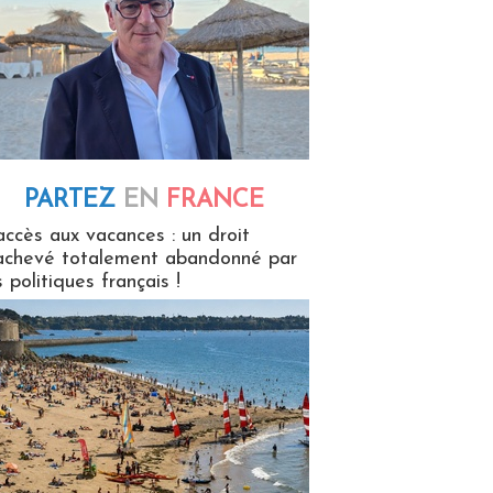
PARTEZ
EN
FRANCE
 en France
accès aux vacances : un droit
achevé totalement abandonné par
s politiques français !