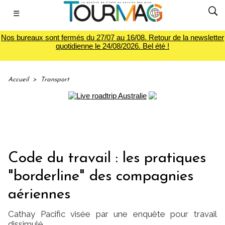
☰
Nos bureaux sont fermés du 27/07 au 16/08. Retour de la newsletter
quotidienne le 24/08/2026. Bel été !
Accueil
>
Transport
Code du travail : les pratiques
"borderline" des compagnies
aériennes
Cathay Pacific visée par une enquête pour travail
dissimulé