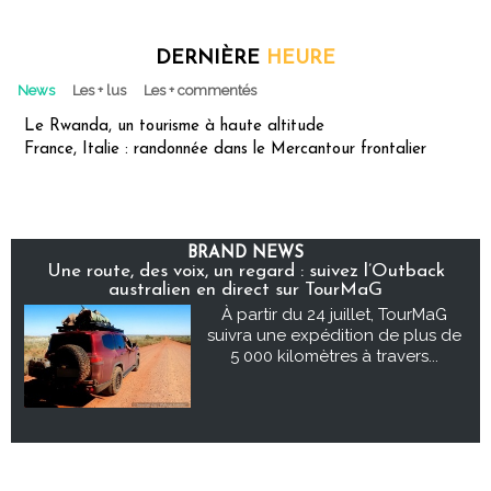
DERNIÈRE
HEURE
News
Les + lus
Les + commentés
Le Rwanda, un tourisme à haute altitude
France, Italie : randonnée dans le Mercantour frontalier
BRAND NEWS
Une route, des voix, un regard : suivez l’Outback
australien en direct sur TourMaG
À partir du 24 juillet, TourMaG
suivra une expédition de plus de
5 000 kilomètres à travers...