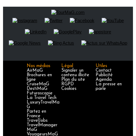
Nos médias
Légal
Utiles
AirMaG
Signaler un
Contact
Brochures en
contenu illicite
Publicité
ligne
Plan du site
Agenda
CruiseMaG
RGPD
La presse en
DestiMaG
Cookies
parle
Futuroscopie
La Travel Tech
LuxuryTravelMa
G
Partez en
France
TravelJobs
TravelManager
MaG
VoyageursMaG