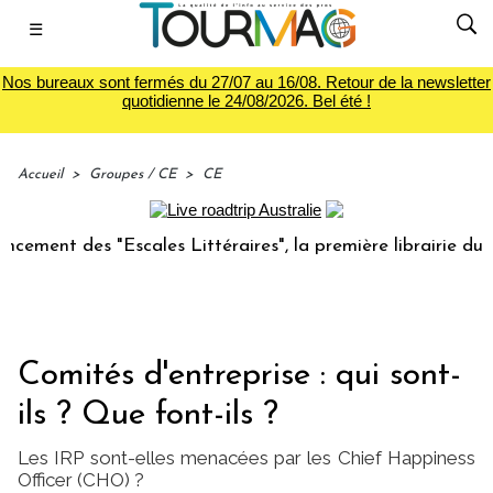
☰
Nos bureaux sont fermés du 27/07 au 16/08. Retour de la newsletter
quotidienne le 24/08/2026. Bel été !
Accueil
>
Groupes / CE
>
CE
t des "Escales Littéraires", la première librairie du voyage
Comités d'entreprise : qui sont-
ils ? Que font-ils ?
Les IRP sont-elles menacées par les Chief Happiness
Officer (CHO) ?