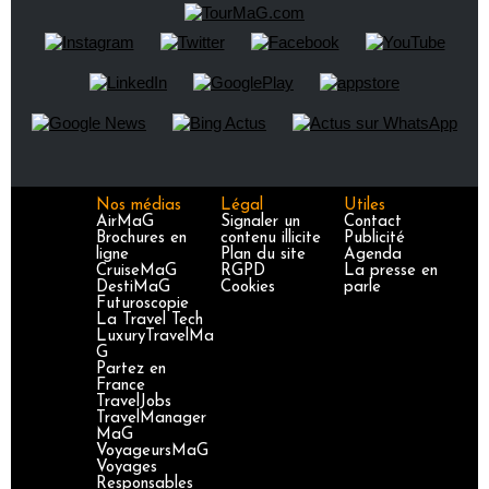
Nos médias
Légal
Utiles
AirMaG
Signaler un
Contact
Brochures en
contenu illicite
Publicité
ligne
Plan du site
Agenda
CruiseMaG
RGPD
La presse en
DestiMaG
Cookies
parle
Futuroscopie
La Travel Tech
LuxuryTravelMa
G
Partez en
France
TravelJobs
TravelManager
MaG
VoyageursMaG
Voyages
Responsables