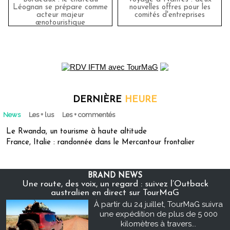
Léognan se prépare comme
nouvelles offres pour les
acteur majeur
comités d'entreprises
œnotouristique
DERNIÈRE
HEURE
News
Les + lus
Les + commentés
Le Rwanda, un tourisme à haute altitude
France, Italie : randonnée dans le Mercantour frontalier
BRAND NEWS
Une route, des voix, un regard : suivez l’Outback
australien en direct sur TourMaG
À partir du 24 juillet, TourMaG suivra
une expédition de plus de 5 000
kilomètres à travers...