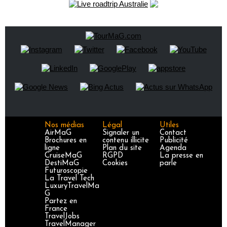
Nos médias
Légal
Utiles
AirMaG
Signaler un
Contact
Brochures en
contenu illicite
Publicité
ligne
Plan du site
Agenda
CruiseMaG
RGPD
La presse en
DestiMaG
Cookies
parle
Futuroscopie
La Travel Tech
LuxuryTravelMa
G
Partez en
France
TravelJobs
TravelManager