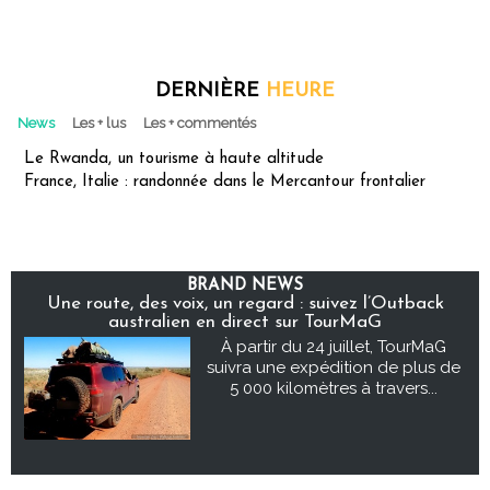
DERNIÈRE
HEURE
News
Les + lus
Les + commentés
Le Rwanda, un tourisme à haute altitude
France, Italie : randonnée dans le Mercantour frontalier
BRAND NEWS
Une route, des voix, un regard : suivez l’Outback
australien en direct sur TourMaG
À partir du 24 juillet, TourMaG
suivra une expédition de plus de
5 000 kilomètres à travers...