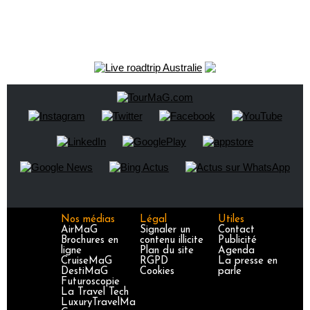
Nos médias
Légal
Utiles
AirMaG
Signaler un
Contact
Brochures en
contenu illicite
Publicité
ligne
Plan du site
Agenda
CruiseMaG
RGPD
La presse en
DestiMaG
Cookies
parle
Futuroscopie
La Travel Tech
LuxuryTravelMa