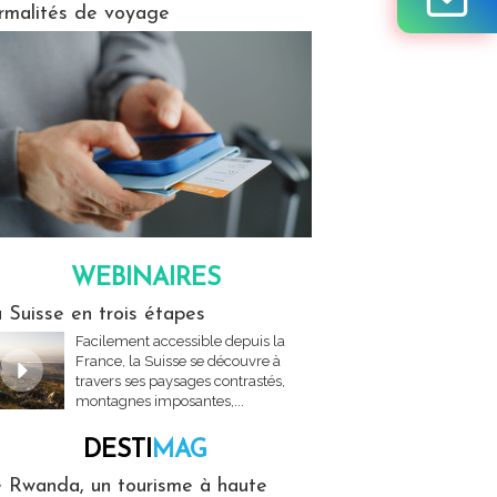
rmalités de voyage
WEBINAIRES
res
 Suisse en trois étapes
Facilement accessible depuis la
France, la Suisse se découvre à
travers ses paysages contrastés,
montagnes imposantes,...
DESTI
MAG
MAG
 Rwanda, un tourisme à haute