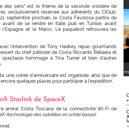
e des sens" est le thème de la seconde croisière de
res, exclusivement réservée aux adhérents du C|Club,
 21 septembre prochain, le Costa Favolosa partira de
 avant de se rendre en Italie, puis en Tunisie, avant
tre l'Espagne et le Maroc. Le paquebot retrouvera les
vec l'intervention de Tony Hadkey, repas gourmands
essert du chef pâtissier de Costa Riccardo Bellaera et
ri, spectacle hommage à Tina Turner et bien d'autres
.
ex
a, une soirée d'anniversaire est organisée, ainsi que de
encore quelques places pour participer à l'expédition.
C
wifi Starlink de SpaceX
v
O
re amiral Costa Toscana de la connectivité Wi-Fi de
ceX
(technologie des satellites en orbite basse).
A
h
nnel.
A