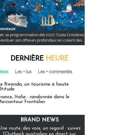
ec sa programmation été 2027, Costa Croisières
t évoluer son offre en profondeur en créant des...
DERNIÈRE
HEURE
News
Les + lus
Les + commentés
e Rwanda, un tourisme à haute
ltitude
rance, Italie : randonnée dans le
ercantour frontalier
BRAND NEWS
Une route, des voix, un regard : suivez
l’Outback australien en direct sur