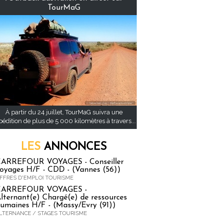
TourMaG
À partir du 24 juillet, TourMaG suivra une
pédition de plus de 5 000 kilomètres à travers...
LES
ANNONCES
ARREFOUR VOYAGES - Conseiller
oyages H/F - CDD - (Vannes (56))
FFRES D'EMPLOI TOURISME
CARREFOUR VOYAGES -
lternant(e) Chargé(e) de ressources
umaines H/F - (Massy/Evry (91))
LTERNANCE / STAGES TOURISME