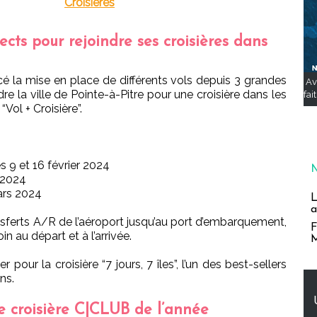
Croisières
cts pour rejoindre ses croisières dans
é la mise en place de différents vols depuis 3 grandes
Av
dre la ville de Pointe-à-Pitre pour une croisière dans les
fai
Vol + Croisière”.
 9 et 16 février 2024
 2024
ars 2024
L
a
sferts A/R de l’aéroport jusqu’au port d’embarquement,
F
in au départ et à l’arrivée.
M
pour la croisière “7 jours, 7 îles”, l’un des best-sellers
ns.
e croisière C|CLUB de l’année