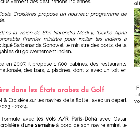
xclusivement des destinations indiennes.
al
 Costa Croisières propose un nouveau programme de
de.
ans la vision de Shri Narendra Modi ji, "Dekho Apna
honorable Premier ministre pour inciter les Indiens à
pliqué Sarbananda Sonowal, le ministre des ports, de la
gables du gouvernement indien.
ce en 2007, il propose 1 500 cabines, des restaurants
rnationale, des bars, 4 piscines, dont 2 avec un toit en
Product
IF
ière dans les États arabes du Golf
Li
 & Croisière sur les navires de la flotte , avec un départ
v
2023 - 2024.
e formule avec
les vols A/R Paris-Doha
avec Qatar
roisière d’
une semaine
à bord de son navire amiral le