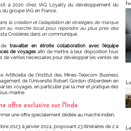
fo
2016 à 2020 chez IAG Loyalty du développement du
s du groupe IAG en France.
ans la création et l'adaptation de stratégies de marque
ation au marché local pour répondre au plus près des
Costa Croisières dans un communiqué.
e de
travailler en étroite collaboration avec l’équipe
ences de voyages
afin de mettre à leur disposition tous
rts de ventes nécessaires pour développer les ventes de
 Artificielle de l’Institut des Mines-Telecom Business
nagement de l’Université Robert Gordon d’Aberdeen en
Webinai
La
ar les voyages, en particulier par la mer et pratique dès
 sous-marine.
e offre exclusive sur l'Inde
mmer une offre spécialement dédiée au marché indien.
DESTI
e 2023 à janvier 2024, proposant 23 itinéraires de 2 à
Le