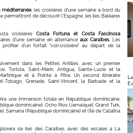
n méditerranée
, les croisières d'une semaine à bord du
e permettront de découvrir l'Espagne, les îles Baléares
sta croisières
Costa Fortuna et Costa Fascinosa
raires d'une semaine en alternance
aux Caraïbes
. Les
profiter d'un forfait "vol+croisière" au départ de la
ivement dans les Petites Antilles, avec un premier
e, Tortola, Saint-Marin, Antigua, Sainte-Lucie et la
rtinique et à Pointe à Pitre. Un second itinéraire
Distribu
Le
et-Tobago, Grenade, Saint-Vincent, la Barbade et la
Ed
frira une immersion totale en République dominicaine,
lique dominicaine), Ocho Rios (Jamaïque), Grand Turk,
, Samana (République dominicaine) et l'île de Catalina
xplorera six îles des Caraïbes, avec des escales à La