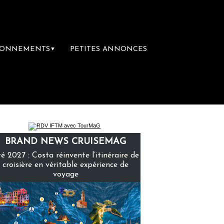
BONNEMENTS
PETITES ANNONCES
▼
mière librairie du voyage
Le groupe Sainte
BRAND NEWS CRUISEMAG
é 2027 : Costa réinvente l’itinéraire de
croisière en véritable expérience de
voyage