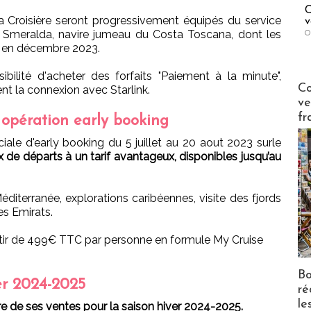
C
ta Croisière seront progressivement équipés du service
v
 Smeralda, navire jumeau du Costa Toscana, dont les
O
es en décembre 2023.
bilité d'acheter des forfaits "Paiement à la minute",
Publi-n
Co
uent la connexion avec Starlink.
ve
fr
 opération early booking
le d'early booking du 5 juillet au 20 aout 2023 surle
 de départs à un tarif avantageux, disponibles jusqu’au
iterranée, explorations caribéennes, visite des fjords
s Emirats.
tir de 499€ TTC par personne en formule My Cruise
Bo
er 2024-2025
ré
le
re de ses ventes pour la saison hiver 2024-2025.