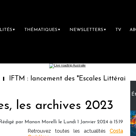
LITÉS
THÉMATIQUES
NEWSLETTERS
TV
A
▼
▼
▼
: lancement des "Escales Littéraires", la pre
Ét
es, les archives 2023
Rédigé par
Manon Morelli
le Lundi 1 Janvier 2024 à 15:19
Retrouvez toutes les actualités
Costa