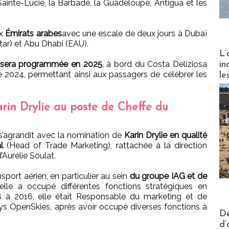
inte-Lucie, la Barbade, la Guadeloupe, Antigua et les
ux
Émirats arabes
avec une escale de deux jours à Dubaï
ar) et Abu Dhabi (EAU).
Partez
L’
e sera programmée en 2025
, à bord du Costa Deliziosa
in
 2024, permettant ainsi aux passagers de célébrer les
le
rin Drylie au poste de Cheffe du
 s’agrandit avec la nomination de
Karin Drylie en qualité
l
(Head of Trade Marketing), rattachée à la direction
Aurélie Soulat.
nsport aérien, en particulier au sein
du groupe IAG et de
elle a occupé différentes fonctions stratégiques en
8 à 2016, elle était Responsable du marketing et de
ways OpenSkies, après avoir occupé diverses fonctions à
Actus V
De
d’