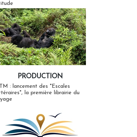
titude
PRODUCTION
ion
TM : lancement des "Escales
ttéraires", la première librairie du
oyage