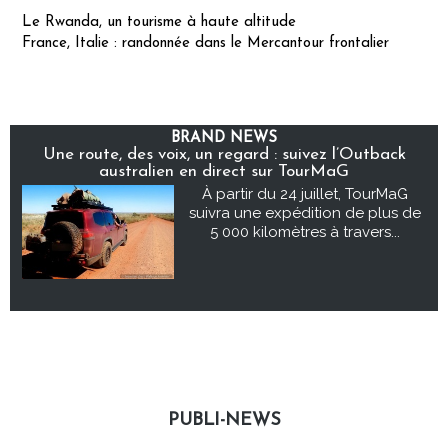
Le Rwanda, un tourisme à haute altitude
France, Italie : randonnée dans le Mercantour frontalier
BRAND NEWS
Une route, des voix, un regard : suivez l’Outback
australien en direct sur TourMaG
À partir du 24 juillet, TourMaG
suivra une expédition de plus de
5 000 kilomètres à travers...
PUBLI-NEWS