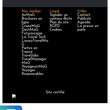
Nos médias
Légal
Utiles
AirMaG
Signaler un
Contact
Brochures en
contenu illicite
Publicité
ligne
Plan du site
Agenda
CruiseMaG
RGPD
La presse en
DestiMaG
Cookies
parle
Futuroscopie
La Travel Tech
LuxuryTravelMa
G
Partez en
France
TravelJobs
TravelManager
MaG
VoyageursMaG
Voyages
Responsables
Site certifié