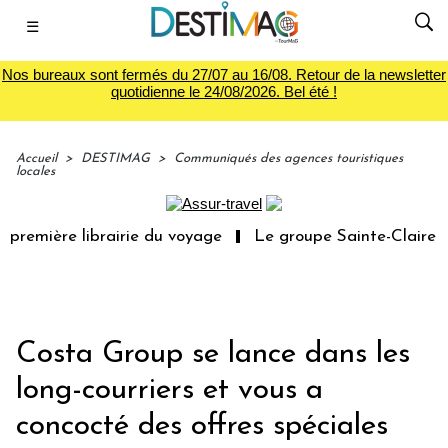
☰
Nos bureaux sont fermés du 27/07 au 16/08. Retour de la newsletter
quotidienne le 24/08/2026. Bel été !
Accueil
>
DESTIMAG
>
Communiqués des agences touristiques
locales
première librairie du voyage
Le groupe Sainte-Claire ra
Costa Group se lance dans les
long-courriers et vous a
concocté des offres spéciales