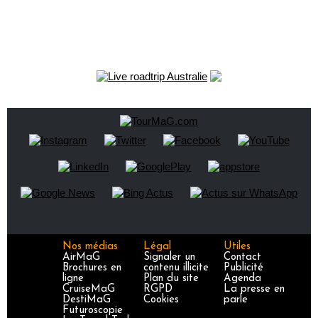
Nos médias
Légal
Utiles
AirMaG
Signaler un
Contact
Brochures en
contenu illicite
Publicité
ligne
Plan du site
Agenda
CruiseMaG
RGPD
La presse en
DestiMaG
Cookies
parle
Futuroscopie