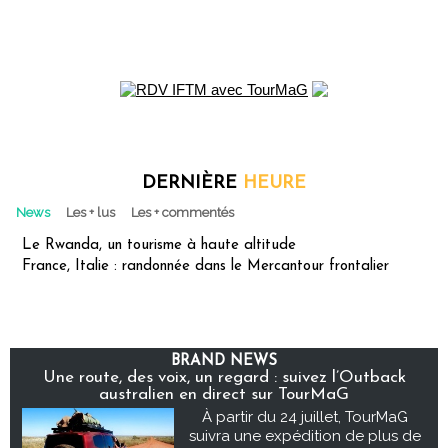
DERNIÈRE
HEURE
News
Les + lus
Les + commentés
Le Rwanda, un tourisme à haute altitude
France, Italie : randonnée dans le Mercantour frontalier
BRAND NEWS
Une route, des voix, un regard : suivez l’Outback
australien en direct sur TourMaG
À partir du 24 juillet, TourMaG
suivra une expédition de plus de