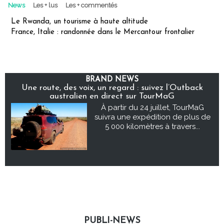
News
Les + lus
Les + commentés
Le Rwanda, un tourisme à haute altitude
France, Italie : randonnée dans le Mercantour frontalier
BRAND NEWS
Une route, des voix, un regard : suivez l’Outback
australien en direct sur TourMaG
À partir du 24 juillet, TourMaG
suivra une expédition de plus de
5 000 kilomètres à travers...
PUBLI-NEWS