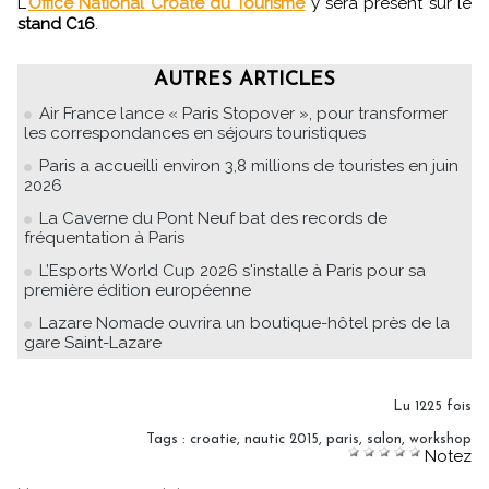
L'
Office National Croate du Tourisme
y sera présent sur le
stand C16
.
AUTRES ARTICLES
Air France lance « Paris Stopover », pour transformer
les correspondances en séjours touristiques
Paris a accueilli environ 3,8 millions de touristes en juin
2026
La Caverne du Pont Neuf bat des records de
fréquentation à Paris
L’Esports World Cup 2026 s'installe à Paris pour sa
première édition européenne
Lazare Nomade ouvrira un boutique-hôtel près de la
gare Saint-Lazare
Lu 1225 fois
Tags
:
croatie
,
nautic 2015
,
paris
,
salon
,
workshop
Notez