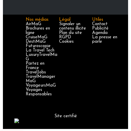
Nos médias
Légal
Utiles
AirMaG
Signaler un
Contact
Brochures en
contenu illicite
Publicité
ligne
Plan du site
Agenda
CruiseMaG
RGPD
La presse en
DestiMaG
Cookies
parle
Futuroscopie
La Travel Tech
LuxuryTravelMa
G
Partez en
France
TravelJobs
TravelManager
MaG
VoyageursMaG
Voyages
Responsables
Site certifié