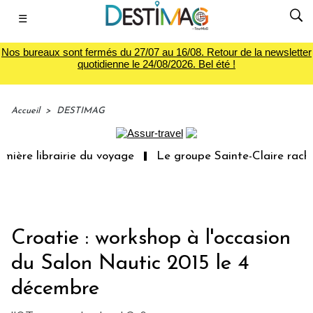
☰
Nos bureaux sont fermés du 27/07 au 16/08. Retour de la newsletter
quotidienne le 24/08/2026. Bel été !
Accueil
>
DESTIMAG
ière librairie du voyage
Le groupe Sainte-Claire rachèt
Croatie : workshop à l'occasion
du Salon Nautic 2015 le 4
décembre