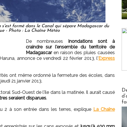
a s'est formé dans le Canal qui sépare Madagascar du
e - Photo : La Chaîne Météo
De nombreuses
inondations sont à
craindre sur l'ensemble du territoire de
Madagascar
en raison des pluies causées
Haruna, annonce ce vendredi 22 février 2013, l'
Express
orités ont même ordonné la fermeture des écoles, dans
eudi 21 janvier 2013.
Actus V
De
ttoral Sud-Ouest de l'île dans la matinée. Il aurait causé
d’
tres seraient disparues
.
fo
au 2 à son entrée dans les terres, explique
La Chaîne
t enregistrés sur les caps exposés et
jusqu'à 400 mm