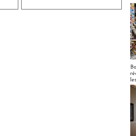
Bo
ré
le