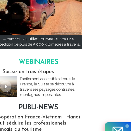
À partir du 24 juillet, TourMaG suivra une
pédition de plus de 5 000 kilomètres à travers...
WEBINAIRES
res
 Suisse en trois étapes
Facilement accessible depuis la
France, la Suisse se découvre à
travers ses paysages contrastés,
montagnes imposantes,...
PUBLI-NEWS
ews
opération France-Vietnam : Hanoï
ut séduire les professionnels
ançais du tourisme