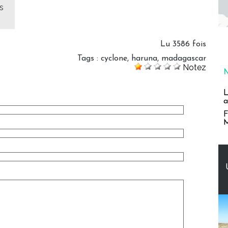
s
Lu 3586 fois
Tags
:
cyclone
,
haruna
,
madagascar
Notez
L
a
F
M