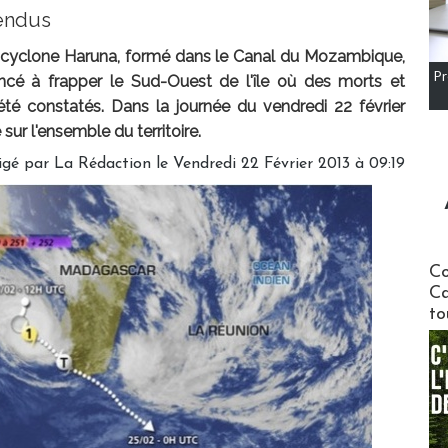
tendus
cyclone Haruna, formé dans le Canal du Mozambique,
Pr
cé à frapper le Sud-Ouest de l'île où des morts et
été constatés. Dans la journée du vendredi 22 février
sur l'ensemble du territoire.
igé par
La Rédaction
le Vendredi 22 Février 2013 à 09:19
Communi
Co
Ca
to