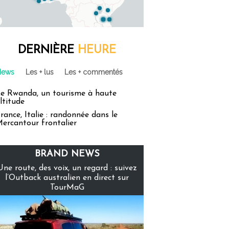
DERNIÈRE
HEURE
News
Les + lus
Les + commentés
e Rwanda, un tourisme à haute
ltitude
rance, Italie : randonnée dans le
ercantour frontalier
BRAND NEWS
Une route, des voix, un regard : suivez
l’Outback australien en direct sur
TourMaG