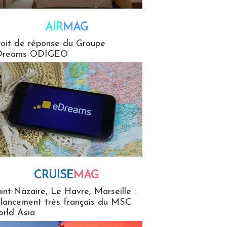
AIR
MAG
G
oit de réponse du Groupe
Dreams ODIGEO
CRUISE
MAG
MaG
int-Nazaire, Le Havre, Marseille :
 lancement très français du MSC
rld Asia