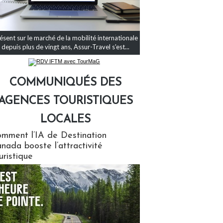
ésent sur le marché de la mobilité internationale
depuis plus de vingt ans, Assur-Travel s'est...
COMMUNIQUÉS DES
AGENCES TOURISTIQUES
LOCALES
qués des agences touristiques locales
mment l’IA de Destination
nada booste l’attractivité
uristique