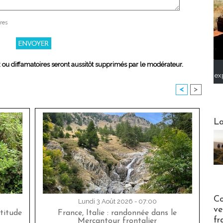
res
x ou diffamatoires seront aussitôt supprimés par le modérateur.
ex
<
>
Webinai
La
Publi-n
Co
Lundi 3 Août 2026 - 07:00
ve
titude
France, Italie : randonnée dans le
fr
Mercantour frontalier