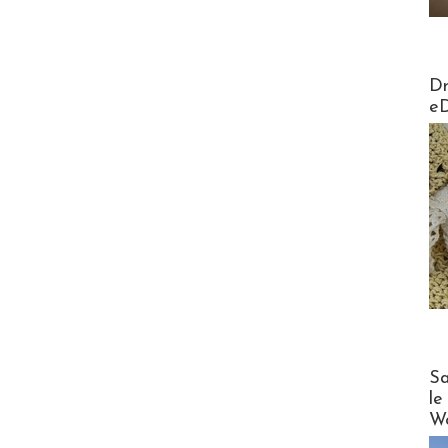
AirMa
Dr
e
Cruise
Sa
le
Wo