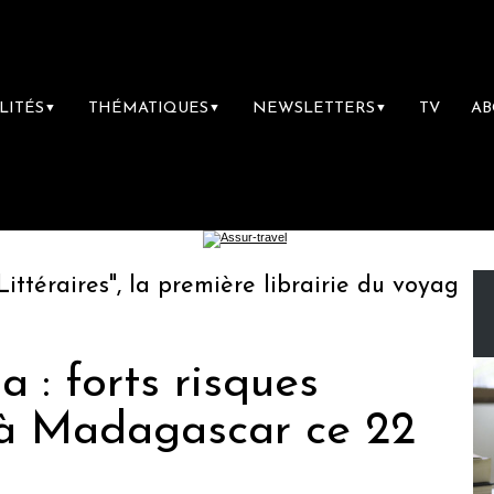
LITÉS
THÉMATIQUES
NEWSLETTERS
TV
A
▼
▼
▼
raires", la première librairie du voyage
Le
 : forts risques
 à Madagascar ce 22