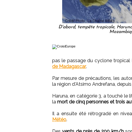
D'abord, tempête tropicale, Harun
Mozambiqu
pas le passage du cyclone tropical 
de Madagascar
.
Par mesure de précautions, les aut
la région d'Atsimo Andrefana, depuis j
Haruna, en catégorie 3, a touché le li
la
mort de cinq personnes et trois au
Il a ensuite été rétrogradé en nive
Météo
.
Des
vents de près de 200 km/h
son