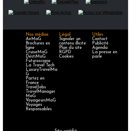
Nos médias
Légal
Utiles
AirMaG
Signaler un
Contact
Brochures en
contenu illicite
Publicité
ligne
Plan du site
Agenda
CruiseMaG
RGPD
La presse en
DestiMaG
Cookies
parle
Futuroscopie
La Travel Tech
LuxuryTravelMa
G
Partez en
France
TravelJobs
TravelManager
MaG
VoyageursMaG
Voyages
Responsables