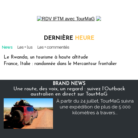
DERNIÈRE
HEURE
News
Les + lus
Les + commentés
Le Rwanda, un tourisme à haute altitude
France, Italie : randonnée dans le Mercantour frontalier
BRAND NEWS
Une route, des voix, un regard : suivez l’Outback
australien en direct sur TourMaG
À partir du 24 juillet, TourMaG suivra
une expédition de plus de 5 000
kilomètres à travers...