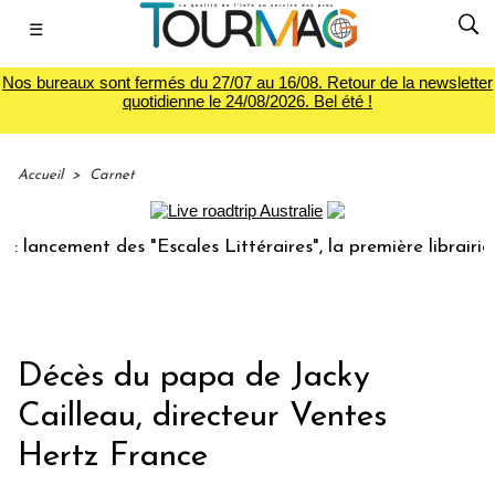
☰
Nos bureaux sont fermés du 27/07 au 16/08. Retour de la newsletter
quotidienne le 24/08/2026. Bel été !
Accueil
>
Carnet
ancement des "Escales Littéraires", la première librairie d
Décès du papa de Jacky
Cailleau, directeur Ventes
Hertz France