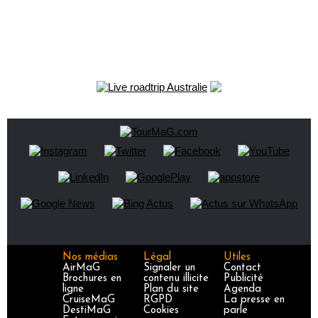
Nos médias
Légal
Utiles
AirMaG
Signaler un
Contact
Brochures en
contenu illicite
Publicité
ligne
Plan du site
Agenda
CruiseMaG
RGPD
La presse en
DestiMaG
Cookies
parle