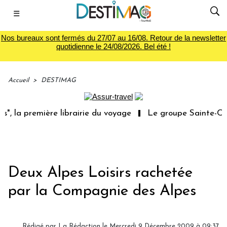
☰
Nos bureaux sont fermés du 27/07 au 16/08. Retour de la newsletter
quotidienne le 24/08/2026. Bel été !
Accueil
>
DESTIMAG
", la première librairie du voyage
Le groupe Sainte-Clai
Deux Alpes Loisirs rachetée
par la Compagnie des Alpes
Rédigé par
La Rédaction
le Mercredi 9 Décembre 2009 à 09:37