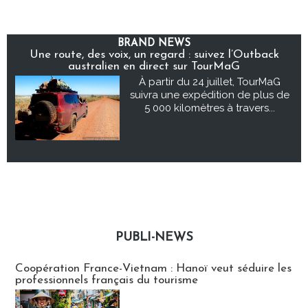
BRAND NEWS
Une route, des voix, un regard : suivez l’Outback
australien en direct sur TourMaG
À partir du 24 juillet, TourMaG
suivra une expédition de plus de
5 000 kilomètres à travers...
PUBLI-NEWS
Publi-news
Coopération France-Vietnam : Hanoï veut séduire les
professionnels français du tourisme