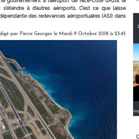
 le gouvernement à l’aéroport de Nice-Côte d’Azur, le
t s’étendre à d’autres aéroports. C’est ce que laisse
indépendante des redevances aéroportuaires (ASI) dans
digé par
Pierre Georges
le Mardi 9 Octobre 2018 à 23:45
ex
C