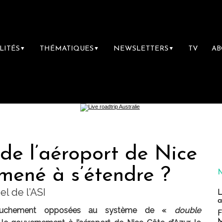
LITÉS
THÉMATIQUES
NEWSLETTERS
TV
A
▼
▼
▼
de l’aéroport de Nice
mené à s’étendre ?
l de l’ASI
L
a
arouchement opposées au système de «
double
F
M