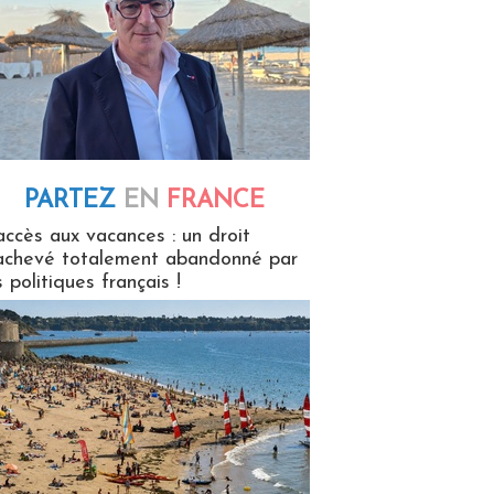
PARTEZ
EN
FRANCE
 en France
accès aux vacances : un droit
achevé totalement abandonné par
s politiques français !