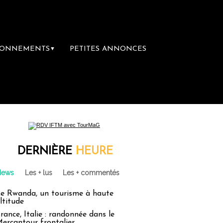
BONNEMENTS
PETITES ANNONCES
▼
DERNIÈRE
HEURE
News
Les + lus
Les + commentés
e Rwanda, un tourisme à haute
ltitude
rance, Italie : randonnée dans le
ercantour frontalier