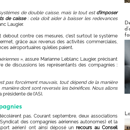
ystèmes de double caisse, mais le tout est
d’imposer
s de caisse
: cela doit aider à baisser les redevances
Actus V
De
nc Laugier.
d’
fo
t debout contre ces mesures, c’est surtout le système
 permet, grâce aux revenus des activités commerciales,
nces aéroportuaires qu’elles paient.
ériennes »
, assure Marianne Leblanc Laugier, précisant
adre de discussions les représentants des compagnies :
’est pas forcément mauvais, tout dépend de la manière
la manière dont sont reversés les bénéfices. Nous allons
la présidente de l’ASI.
mpagnies
Webinai
La
écolèrent pas. Courant septembre, deux associations
(Syndicat des compagnies aériennes autonomes) et la
port aérien) ont ainsi déposé un
recours au Conseil