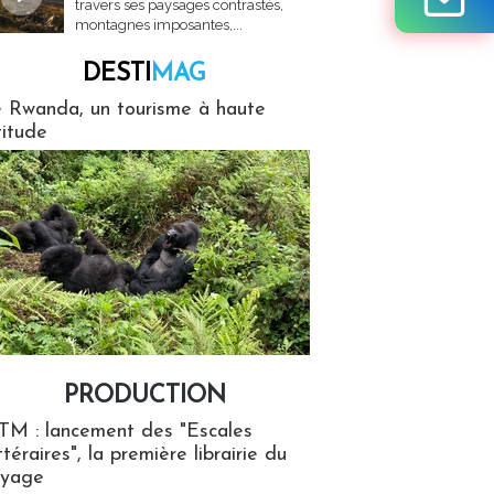
travers ses paysages contrastés,
montagnes imposantes,...
DESTI
MAG
MAG
 Rwanda, un tourisme à haute
titude
PRODUCTION
ion
TM : lancement des "Escales
ttéraires", la première librairie du
oyage