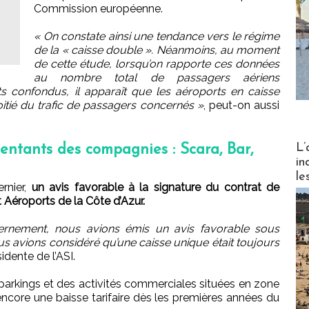
Commission européenne.
« On constate ainsi une tendance vers le régime
de la « caisse double ». Néanmoins, au moment
de cette étude, lorsqu’on rapporte ces données
au nombre total de passagers aériens
s confondus, il apparaît que les aéroports en caisse
itié du trafic de passagers concernés »
, peut-on aussi
Partez
L’
sentants des compagnies : Scara, Bar,
in
le
rnier,
un avis favorable à la signature du contrat de
 Aéroports de la Côte d’Azur.
rnement, nous avions émis un avis favorable sous
s avions considéré qu’une caisse unique était toujours
sidente de l’ASI.
s parkings et des activités commerciales situées en zone
encore une baisse tarifaire dès les premières années du