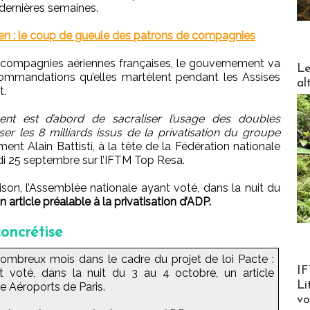
dernières semaines.
ien : le coup de gueule des patrons de compagnies
s compagnies aériennes françaises, le gouvernement va
DESTI
Le
ommandations qu’elles martèlent pendant les Assises
al
t.
nt est d’abord de sacraliser l’usage des doubles
ser les 8 milliards issus de la privatisation du groupe
ent Alain Battisti, à la tête de la Fédération nationale
di 25 septembre sur l’IFTM Top Resa.
aison, l’Assemblée nationale ayant voté, dans la nuit du
n article préalable à la privatisation d’ADP.
concrétise
nombreux mois dans le cadre du projet de loi Pacte :
Product
IF
t voté, dans la nuit du 3 au 4 octobre, un article
Li
pe Aéroports de Paris.
v