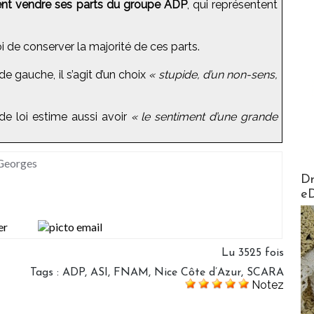
ement vendre ses parts du groupe ADP
, qui représentent
loi de conserver la majorité de ces parts.
e gauche, il s’agit d’un choix
« stupide, d’un non-sens,
 de loi estime aussi avoir
« le sentiment d’une grande
 Georges
AirMa
Dr
e
Lu 3525 fois
Tags
:
ADP
,
ASI
,
FNAM
,
Nice Côte d’Azur
,
SCARA
Notez