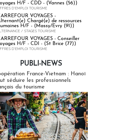
oyages H/F - CDD - (Vannes (56))
FFRES D'EMPLOI TOURISME
CARREFOUR VOYAGES -
lternant(e) Chargé(e) de ressources
umaines H/F - (Massy/Evry (91))
LTERNANCE / STAGES TOURISME
ARREFOUR VOYAGES - Conseiller
oyages H/F - CDI - (St Brice (77))
FFRES D'EMPLOI TOURISME
PUBLI-NEWS
ews
opération France-Vietnam : Hanoï
ut séduire les professionnels
ançais du tourisme