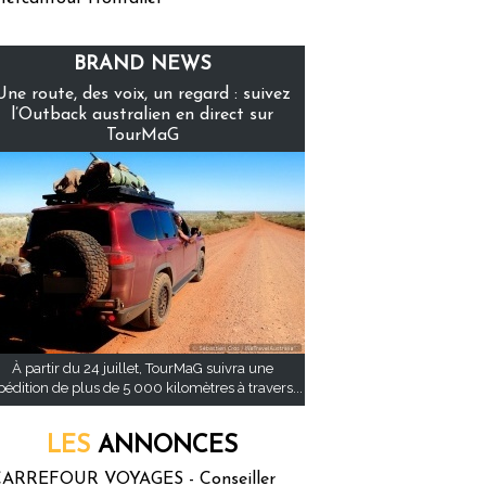
BRAND NEWS
Une route, des voix, un regard : suivez
l’Outback australien en direct sur
TourMaG
À partir du 24 juillet, TourMaG suivra une
pédition de plus de 5 000 kilomètres à travers...
LES
ANNONCES
ARREFOUR VOYAGES - Conseiller