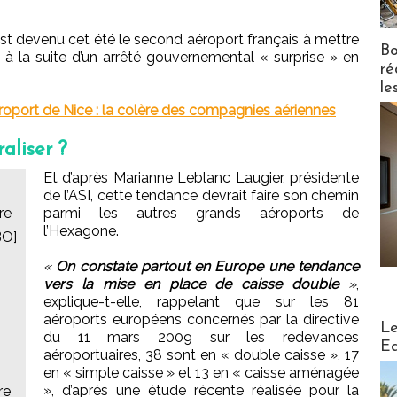
st devenu cet été le second aéroport français à mettre
Bo
 à la suite d’un arrêté gouvernemental « surprise » en
ré
le
éroport de Nice : la colère des compagnies aériennes
aliser ?
Et d’après Marianne Leblanc Laugier, présidente
de l’ASI, cette tendance devrait faire son chemin
re
parmi les autres grands aéroports de
l’Hexagone.
BO]
«
On constate partout en Europe une tendance
vers la mise en place de caisse double
»
,
explique-t-elle, rappelant que sur les 81
aéroports européens concernés par la directive
Distribu
Le
du 11 mars 2009 sur les redevances
Ed
aéroportuaires, 38 sont en « double caisse », 17
en « simple caisse » et 13 en « caisse aménagée
», d’après une étude récente réalisée pour la
re