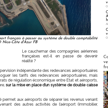
v
O
A
h
A
C
v
O
port français à passer au système de double comptabilité
© Nice-Côte d'Azur FB
Le cauchemar des compagnies aériennes
Publi-n
françaises est-il en passe de devenir
Co
réalité ?
ve
fr
supervision indépendante des redevances aéroportuaires
oguer les tarifs des redevances aéroportuaires, mais
trats de régulation économique entre Etat et aéroports,
ère,
sur la mise en place d’un système de double caisse
é permet aux aéroports de séparer les revenus venant
enant des autres activités de l’aéroport (immobilier,