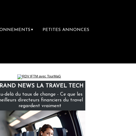
BONNEMENTS
PETITES ANNONCES
▼
mière librairie du voyage
Le groupe Sainte
RAND NEWS LA TRAVEL TECH
u-delà du taux de change - Ce que les
eilleurs directeurs financiers du travel
regardent vraiment