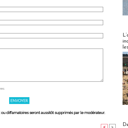
Partez
L’
in
le
res
x ou diffamatoires seront aussitôt supprimés par le modérateur.
Actus V
De
<
>