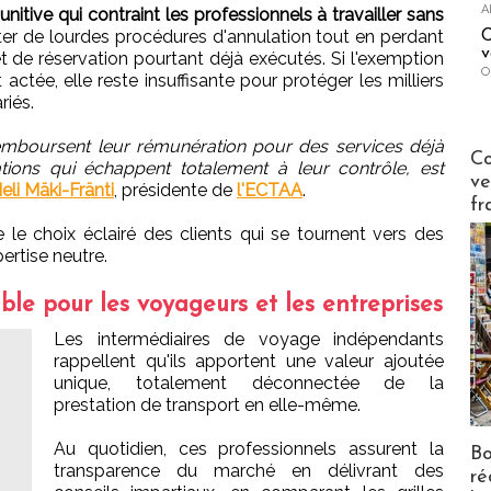
A
nitive qui contraint les professionnels à travailler sans
oter de lourdes procédures d'annulation tout en perdant
C
v
t de réservation pourtant déjà exécutés. Si l'exemption
O
actée, elle reste insuffisante pour protéger les milliers
riés.
 remboursent leur rémunération pour des services déjà
Publi-n
Co
tions qui échappent totalement à leur contrôle, est
ve
eli Mäki-Fränti
, présidente de
l'ECTAA
.
fr
e le choix éclairé des clients qui se tournent vers des
ertise neutre.
ble pour les voyageurs et les entreprises
Les intermédiaires de voyage indépendants
rappellent qu'ils apportent une valeur ajoutée
unique, totalement déconnectée de la
prestation de transport en elle-même.
Au quotidien, ces professionnels assurent la
Bo
transparence du marché en délivrant des
ré