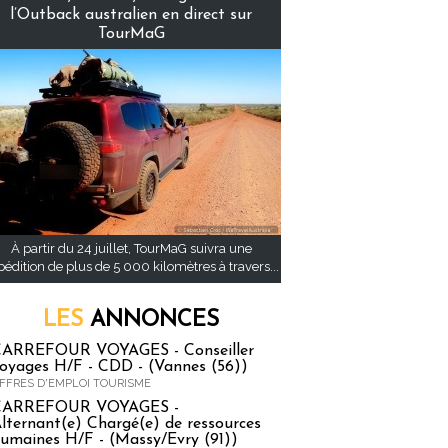
l’Outback australien en direct sur
TourMaG
À partir du 24 juillet, TourMaG suivra une
pédition de plus de 5 000 kilomètres à travers...
LES
ANNONCES
ARREFOUR VOYAGES - Conseiller
oyages H/F - CDD - (Vannes (56))
FFRES D'EMPLOI TOURISME
CARREFOUR VOYAGES -
lternant(e) Chargé(e) de ressources
umaines H/F - (Massy/Evry (91))