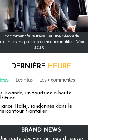
Et comment faire travailler une trésorerie
rmante sans prendre de risques inutiles. Début
2025,...
DERNIÈRE
HEURE
News
Les + lus
Les + commentés
e Rwanda, un tourisme à haute
ltitude
rance, Italie : randonnée dans le
ercantour frontalier
BRAND NEWS
Une route, des voix, un regard : suivez