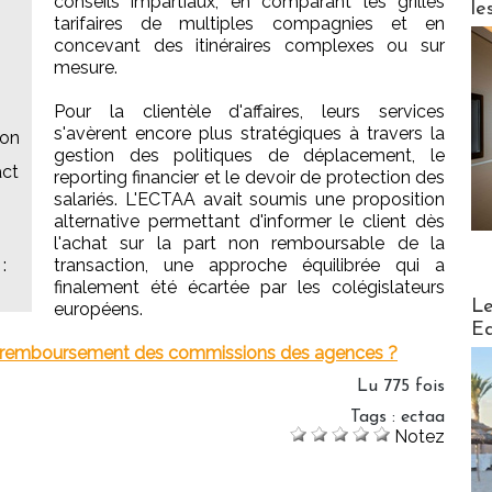
conseils impartiaux, en comparant les grilles
le
tarifaires de multiples compagnies et en
concevant des itinéraires complexes ou sur
mesure.
Pour la clientèle d'affaires, leurs services
s'avèrent encore plus stratégiques à travers la
ion
gestion des politiques de déplacement, le
act
reporting financier et le devoir de protection des
salariés. L'ECTAA avait soumis une proposition
alternative permettant d'informer le client dès
l'achat sur la part non remboursable de la
:
transaction, une approche équilibrée qui a
finalement été écartée par les colégislateurs
Distribu
Le
européens.
Ed
un remboursement des commissions des agences ?
Lu 775 fois
Tags
:
ectaa
Notez