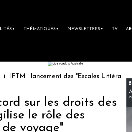
LITÉS
THÉMATIQUES
NEWSLETTERS
TV
A
▼
▼
▼
: lancement des "Escales Littéraires", la pre
B
A
m
ord sur les droits des
lise le rôle des
s de voyage"