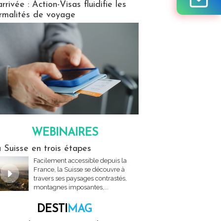
arrivée : Action-Visas fluidifie les
rmalités de voyage
WEBINAIRES
res
 Suisse en trois étapes
Facilement accessible depuis la
France, la Suisse se découvre à
travers ses paysages contrastés,
montagnes imposantes,...
DESTI
MAG
MAG