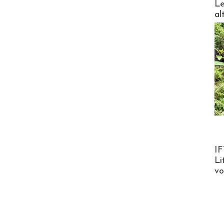
Le
al
Product
IF
Li
v