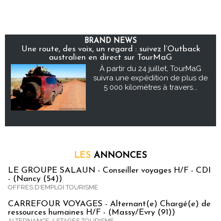
BRAND NEWS
Une route, des voix, un regard : suivez l’Outback
australien en direct sur TourMaG
À partir du 24 juillet, TourMaG
suivra une expédition de plus de
5 000 kilomètres à travers...
LES
ANNONCES
LE GROUPE SALAUN - Conseiller voyages H/F - CDI
- (Nancy (54))
OFFRES D'EMPLOI TOURISME
CARREFOUR VOYAGES - Alternant(e) Chargé(e) de
ressources humaines H/F - (Massy/Evry (91))
ALTERNANCE / STAGES TOURISME