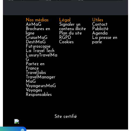
Nos médias
Légal
Utiles
AirMaG
Signaler un
Contact
Brochures en
contenu illicite
Publicité
ligne
Plan du site
Agenda
CruiseMaG
RGPD
La presse en
DestiMaG
Cookies
parle
Futuroscopie
La Travel Tech
LuxuryTravelMa
G
Partez en
France
TravelJobs
TravelManager
MaG
VoyageursMaG
Voyages
Responsables
Site certifié