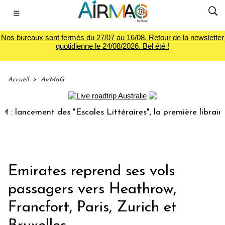
☰
Nos bureaux sont fermés du 27/07 au 16/08. Retour de la newsletter
quotidienne le 24/08/2026. Bel été !
Accueil
>
AirMaG
ncement des "Escales Littéraires", la première librairie du 
Emirates reprend ses vols
passagers vers Heathrow,
Francfort, Paris, Zurich et