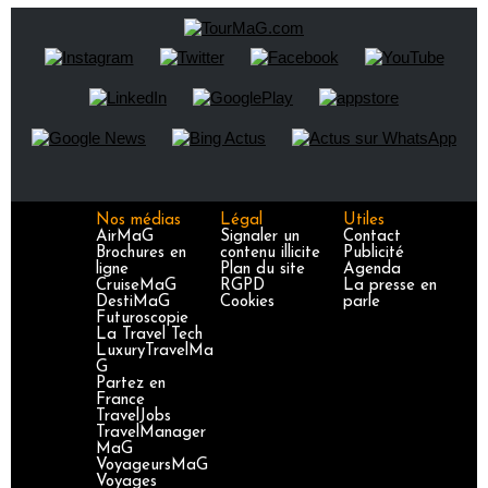
Nos médias
Légal
Utiles
AirMaG
Signaler un
Contact
Brochures en
contenu illicite
Publicité
ligne
Plan du site
Agenda
CruiseMaG
RGPD
La presse en
DestiMaG
Cookies
parle
Futuroscopie
La Travel Tech
LuxuryTravelMa
G
Partez en
France
TravelJobs
TravelManager
MaG
VoyageursMaG
Voyages