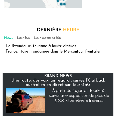
DERNIÈRE
HEURE
News
Les + lus
Les + commentés
Le Rwanda, un tourisme à haute altitude
France, Italie : randonnée dans le Mercantour frontalier
BRAND NEWS
Une route, des voix, un regard : suivez l’Outback
australien en direct sur TourMaG
À partir du 24 juillet, TourMaG
suivra une expédition de plus de
5 000 kilomètres à travers...