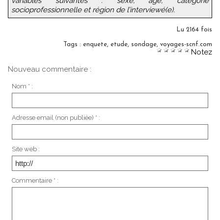
variables suivantes : sexe, âge, catégorie
socioprofessionnelle et région de l’interviewé(e).
Lu 2164 fois
Tags
:
enquete
,
etude
,
sondage
,
voyages-scnf.com
Notez
Nouveau commentaire :
Nom * :
Adresse email (non publiée) * :
Site web :
Commentaire * :