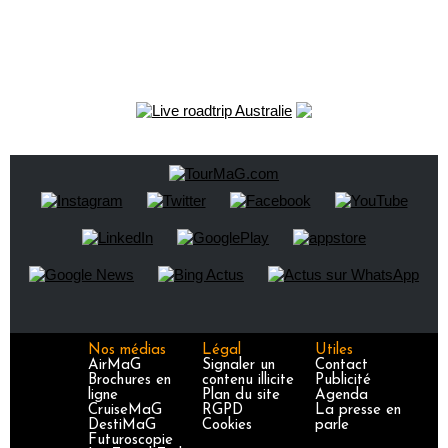
Nos médias
Légal
Utiles
AirMaG
Signaler un
Contact
Brochures en
contenu illicite
Publicité
ligne
Plan du site
Agenda
CruiseMaG
RGPD
La presse en
DestiMaG
Cookies
parle
Futuroscopie