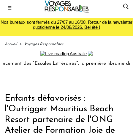
☰
Nos bureaux sont fermés du 27/07 au 16/08. Retour de la newsletter
quotidienne le 24/08/2026. Bel été !
Accueil
>
Voyages Responsables
t des "Escales Littéraires", la première librairie du voyage
Enfants défavorisés :
l'Outrigger Mauritius Beach
Resort partenaire de l'ONG
Atelier de Formation Joie de