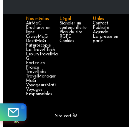
Nos médias
Légal
Utiles
AirMaG
Signaler un
Contact
Brochures en
contenu illicite
Publicité
ligne
Plan du site
Agenda
CruiseMaG
RGPD
La presse en
DestiMaG
Cookies
parle
Futuroscopie
La Travel Tech
LuxuryTravelMa
G
Partez en
France
TravelJobs
TravelManager
MaG
VoyageursMaG
Voyages
Responsables
Site certifié