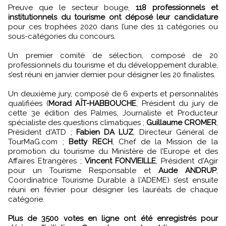
Preuve que le secteur bouge,
118 professionnels et
institutionnels du tourisme ont déposé leur candidature
pour ces trophées 2020 dans l’une des 11 catégories ou
sous-catégories du concours.
Un premier comité de sélection, composé de 20
professionnels du tourisme et du développement durable,
s’est réuni en janvier dernier pour désigner les 20 finalistes.
Un deuxième jury, composé de 6 experts et personnalités
qualifiées (
Morad AÏT-HABBOUCHE
, Président du jury de
cette 3e édition des Palmes, Journaliste et Producteur
spécialiste des questions climatiques ;
Guillaume CROMER
,
Président d'ATD ;
Fabien DA LUZ
, Directeur Général de
TourMaG.com ;
Betty RECH
, Chef de la Mission de la
promotion du tourisme du Ministère de l’Europe et des
Affaires Etrangères ;
Vincent FONVIEILLE
, Président d'Agir
pour un Tourisme Responsable et
Aude ANDRUP
,
Coordinatrice Tourisme Durable à l'ADEME) s’est ensuite
réuni en février pour désigner les lauréats de chaque
catégorie.
Plus de 3500 votes en ligne ont été enregistrés pour