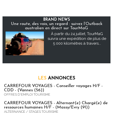
BRAND NEWS
Une route, des voix, un regard : suivez l’Outback
australien en direct sur TourMaG
À partir du 24 juillet, TourMaG
suivra une expédition de plus de
5 000 kilomètres à travers...
LES
ANNONCES
CARREFOUR VOYAGES - Conseiller voyages H/F -
CDD - (Vannes (56))
OFFRES D'EMPLOI TOURISME
CARREFOUR VOYAGES - Alternant(e) Chargé(e) de
ressources humaines H/F - (Massy/Evry (91))
ALTERNANCE / STAGES TOURISME