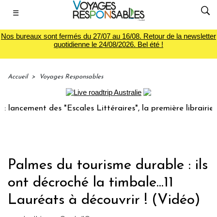
☰
Nos bureaux sont fermés du 27/07 au 16/08. Retour de la newsletter
quotidienne le 24/08/2026. Bel été !
Accueil
>
Voyages Responsables
ent des "Escales Littéraires", la première librairie du voya
Palmes du tourisme durable : ils
ont décroché la timbale...11
Lauréats à découvrir ! (Vidéo)