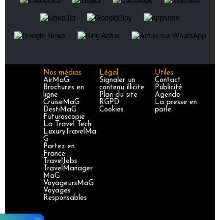
Nos médias
Légal
Utiles
AirMaG
Signaler un
Contact
Brochures en
contenu illicite
Publicité
ligne
Plan du site
Agenda
CruiseMaG
RGPD
La presse en
DestiMaG
Cookies
parle
Futuroscopie
La Travel Tech
LuxuryTravelMa
G
Partez en
France
TravelJobs
TravelManager
MaG
VoyageursMaG
Voyages
Responsables