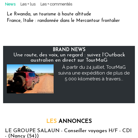
News
Les + lus
Les + commentés
Le Rwanda, un tourisme à haute altitude
France, Italie : randonnée dans le Mercantour frontalier
BRAND NEWS
Une route, des voix, un regard : suivez l’Outback
australien en direct sur TourMaG
À partir du 24 juillet, TourMaG
suivra une expédition de plus de
5 000 kilomètres à travers...
LES
ANNONCES
LE GROUPE SALAUN - Conseiller voyages H/F - CDI
- (Nancy (54))