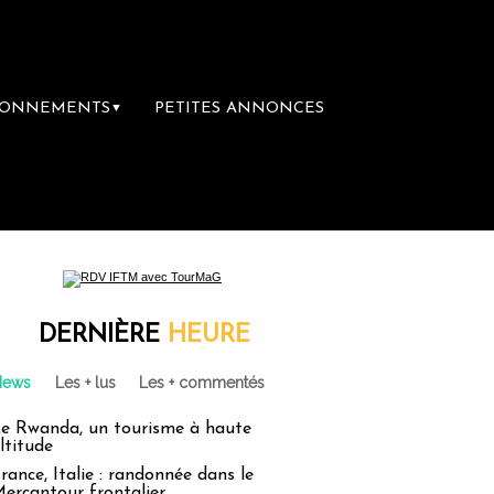
BONNEMENTS
PETITES ANNONCES
▼
mière librairie du voyage
Le groupe Sainte
DERNIÈRE
HEURE
News
Les + lus
Les + commentés
e Rwanda, un tourisme à haute
ltitude
rance, Italie : randonnée dans le
ercantour frontalier