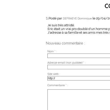
C
1.
Posté par
le 29/04/2
DEFRAEYE Dominique
Je suis très attristé.
Eric était un vrai pro doublé d'un homme 
J'adresse à sa famille et ses amis mes très
Nouveau commentaire :
Nom * :
Adresse email (non publiée) * :
Site web :
Commentaire * :