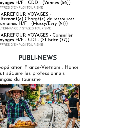
oyages H/F - CDD - (Vannes (56))
FFRES D'EMPLOI TOURISME
CARREFOUR VOYAGES -
lternant(e) Chargé(e) de ressources
umaines H/F - (Massy/Evry (91))
LTERNANCE / STAGES TOURISME
ARREFOUR VOYAGES - Conseiller
oyages H/F - CDI - (St Brice (77))
FFRES D'EMPLOI TOURISME
PUBLI-NEWS
ews
opération France-Vietnam : Hanoï
ut séduire les professionnels
ançais du tourisme