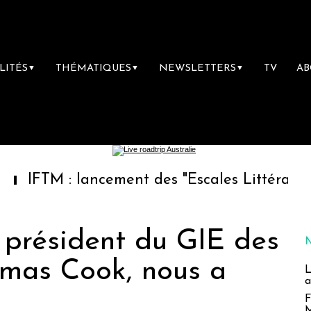
LITÉS
THÉMATIQUES
NEWSLETTERS
TV
A
▼
▼
▼
: lancement des "Escales Littéraires", la pre
, président du GIE des
omas Cook, nous a
L
a
F
M