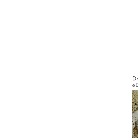
AirMa
Dr
e