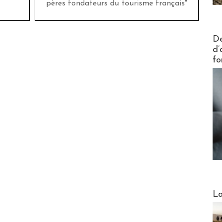
pères fondateurs du tourisme français"
Actus V
De
d’
fo
Webinai
La