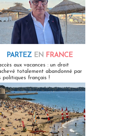
PARTEZ
EN
FRANCE
 en France
accès aux vacances : un droit
achevé totalement abandonné par
s politiques français !