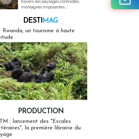
travers ses paysages contrastés,
montagnes imposantes,...
DESTI
MAG
MAG
 Rwanda, un tourisme à haute
titude
PRODUCTION
ion
TM : lancement des "Escales
ttéraires", la première librairie du
oyage