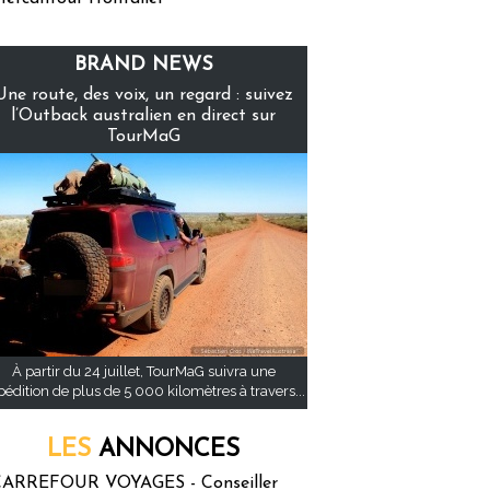
BRAND NEWS
Une route, des voix, un regard : suivez
l’Outback australien en direct sur
TourMaG
À partir du 24 juillet, TourMaG suivra une
pédition de plus de 5 000 kilomètres à travers...
LES
ANNONCES
ARREFOUR VOYAGES - Conseiller