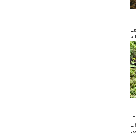
DESTI
Le
al
Product
IF
Li
v