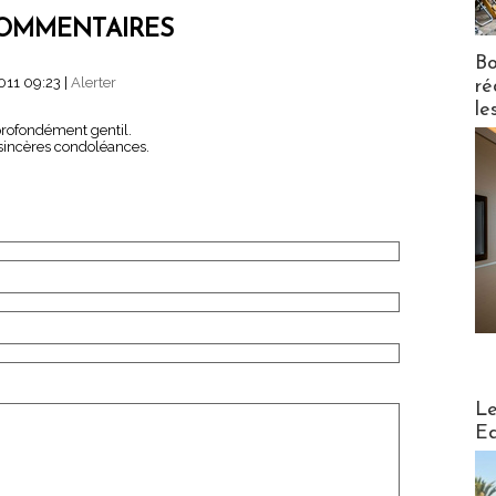
OMMENTAIRES
Bo
011 09:23
|
Alerter
ré
le
profondément gentil.
 sincères condoléances.
Distribu
Le
Ed