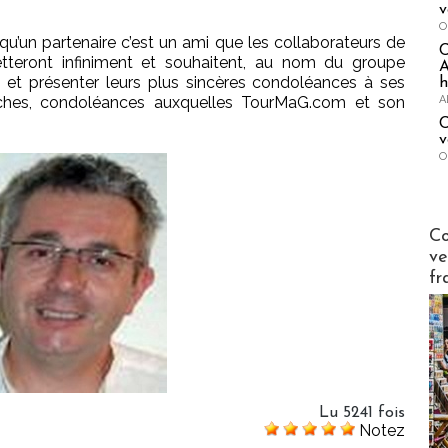
v
O
qu’un partenaire c’est un ami que les collaborateurs de
tteront infiniment et souhaitent, au nom du groupe
A
t présenter leurs plus sincères condoléances à ses
h
A
ches, condoléances auxquelles TourMaG.com et son
C
v
O
Publi-n
Co
ve
fr
Lu 5241 fois
Notez