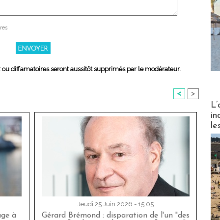
res
x ou diffamatoires seront aussitôt supprimés par le modérateur.
<
>
Partez
L’
in
le
Jeudi 25 Juin 2026 - 15:05
age à
Gérard Brémond : disparation de l'un "des