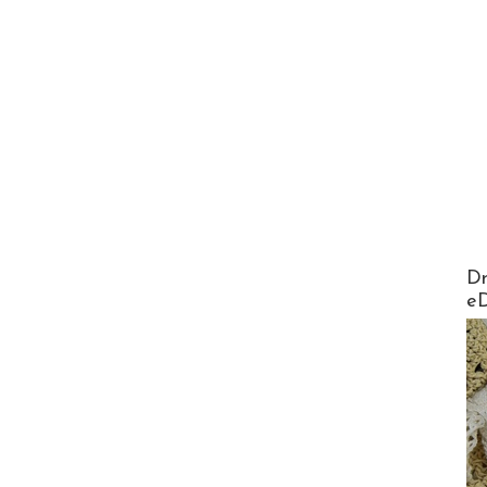
AirMa
Dr
e