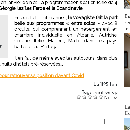
en janvier dernier. La programmation s'est enrichie de 4
 Géorgie, les îles Féroé et la Scandinavie.
Bo
En parallèle cette année,
le voyagiste fait la part
ré
belle aux programmes « entre solos »
avec 8
le
circuits, qui comprennent un hébergement en
chambre individuelle en Albanie, Autriche,
Croatie, Italie, Madère, Malte, dans les pays
ur
baltes et au Portugal.
Il en fait de même avec les autotours, dans plus
 nuits d’hôtels pré-réservées...
pour retrouver sa position d’avant Covid
Lu 1195 fois
Tags
:
visit europ
Notez
Distribu
Le
Ed