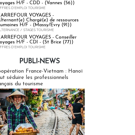
oyages H/F - CDD - (Vannes (56))
FFRES D'EMPLOI TOURISME
CARREFOUR VOYAGES -
lternant(e) Chargé(e) de ressources
umaines H/F - (Massy/Evry (91))
LTERNANCE / STAGES TOURISME
ARREFOUR VOYAGES - Conseiller
oyages H/F - CDI - (St Brice (77))
FFRES D'EMPLOI TOURISME
PUBLI-NEWS
ews
opération France-Vietnam : Hanoï
ut séduire les professionnels
ançais du tourisme