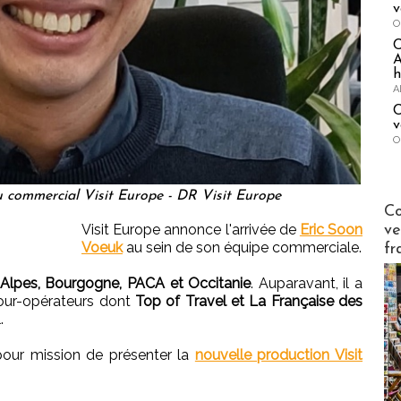
v
O
A
h
A
C
v
O
 commercial Visit Europe - DR Visit Europe
Publi-n
Co
Visit Europe annonce l'arrivée de
Eric Soon
ve
Voeuk
au sein de son équipe commerciale.
fr
Alpes, Bourgogne, PACA et Occitanie
. Auparavant, il a
tour-opérateurs dont
Top of Travel et La Française des
.
our mission de présenter la
nouvelle production Visit