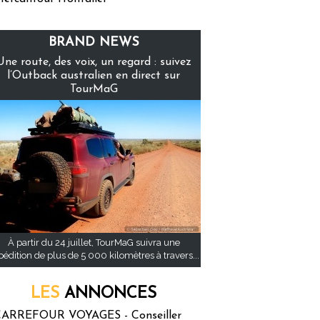
BRAND NEWS
Une route, des voix, un regard : suivez
l’Outback australien en direct sur
TourMaG
À partir du 24 juillet, TourMaG suivra une
pédition de plus de 5 000 kilomètres à travers...
LES
ANNONCES
ARREFOUR VOYAGES - Conseiller