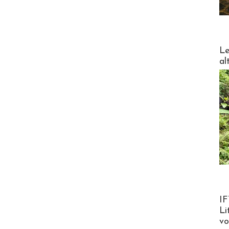
DESTI
Le
al
Product
IF
Li
v