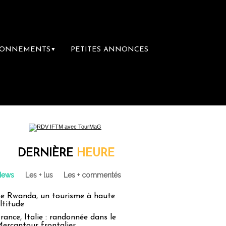
BONNEMENTS
PETITES ANNONCES
▼
e librairie du voyage
Le groupe Sainte-Cl
DERNIÈRE
HEURE
News
Les + lus
Les + commentés
e Rwanda, un tourisme à haute
ltitude
rance, Italie : randonnée dans le
ercantour frontalier