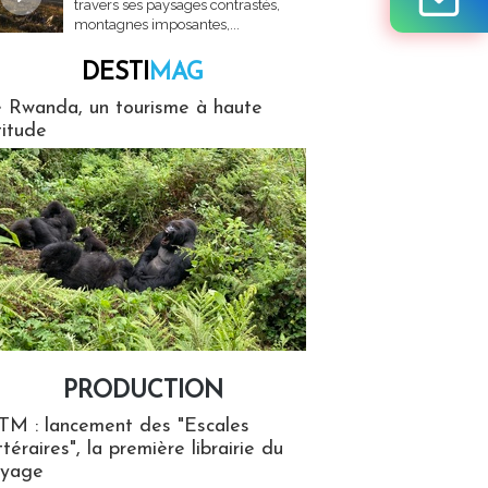
travers ses paysages contrastés,
montagnes imposantes,...
DESTI
MAG
MAG
 Rwanda, un tourisme à haute
titude
PRODUCTION
ion
TM : lancement des "Escales
ttéraires", la première librairie du
oyage