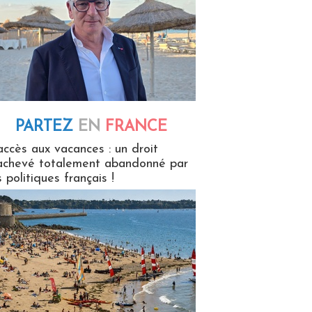
PARTEZ
EN
FRANCE
 en France
accès aux vacances : un droit
achevé totalement abandonné par
s politiques français !