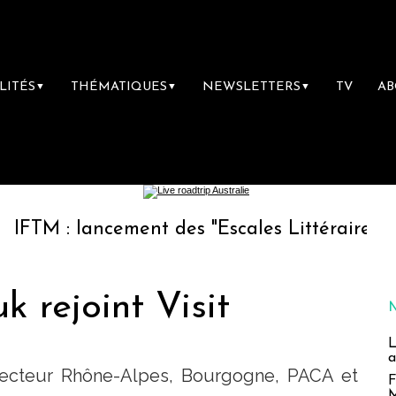
LITÉS
THÉMATIQUES
NEWSLETTERS
TV
A
▼
▼
▼
ncement des "Escales Littéraires", la premièr
k rejoint Visit
L
a
ecteur Rhône-Alpes, Bourgogne, PACA et
F
M