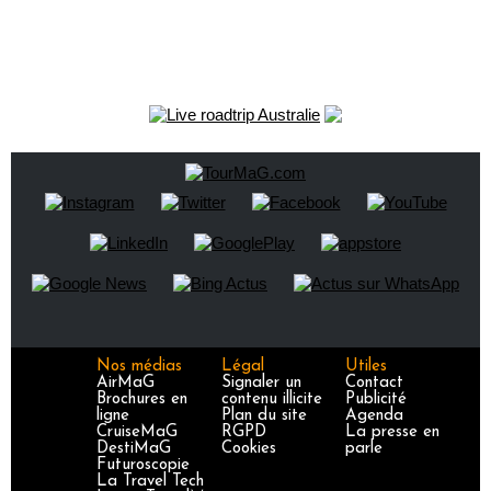
Nos médias
Légal
Utiles
AirMaG
Signaler un
Contact
Brochures en
contenu illicite
Publicité
ligne
Plan du site
Agenda
CruiseMaG
RGPD
La presse en
DestiMaG
Cookies
parle
Futuroscopie
La Travel Tech