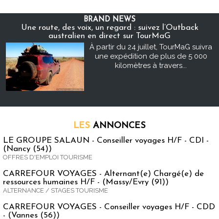
BRAND NEWS
Une route, des voix, un regard : suivez l’Outback
australien en direct sur TourMaG
À partir du 24 juillet, TourMaG suivra
une expédition de plus de 5 000
kilomètres à travers...
LES
ANNONCES
LE GROUPE SALAUN - Conseiller voyages H/F - CDI -
(Nancy (54))
OFFRES D'EMPLOI TOURISME
CARREFOUR VOYAGES - Alternant(e) Chargé(e) de
ressources humaines H/F - (Massy/Evry (91))
ALTERNANCE / STAGES TOURISME
CARREFOUR VOYAGES - Conseiller voyages H/F - CDD
- (Vannes (56))