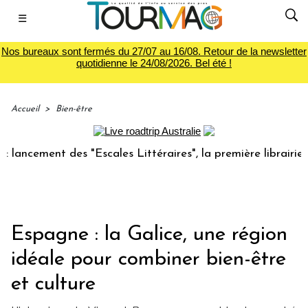
☰
Nos bureaux sont fermés du 27/07 au 16/08. Retour de la newsletter
quotidienne le 24/08/2026. Bel été !
Accueil
>
Bien-être
cement des "Escales Littéraires", la première librairie du v
Espagne : la Galice, une région
idéale pour combiner bien-être
et culture