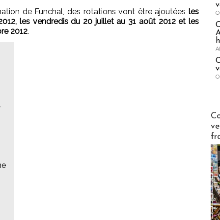
v
ination de Funchal, des rotations vont être ajoutées
les
O
2012, les vendredis du 20 juillet au 31 août 2012 et les
bre 2012
.
A
h
A
C
v
O
r
Publi-n
Co
ve
fr
ne