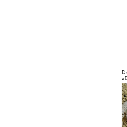
AirMa
Dr
e