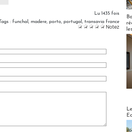
Lu 1435 fois
Bo
Tags
:
funchal
,
madere
,
porto
,
portugal
,
transavia france
ré
Notez
le
Distribu
Le
Ed