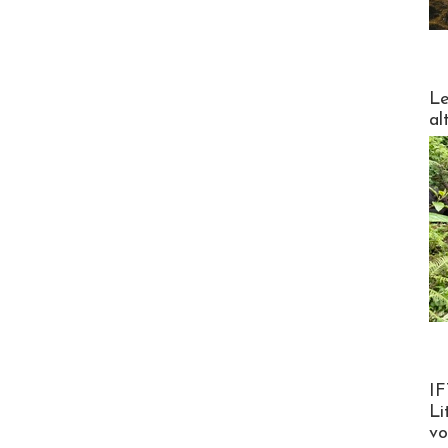
DESTI
Le
al
Product
IF
Li
v