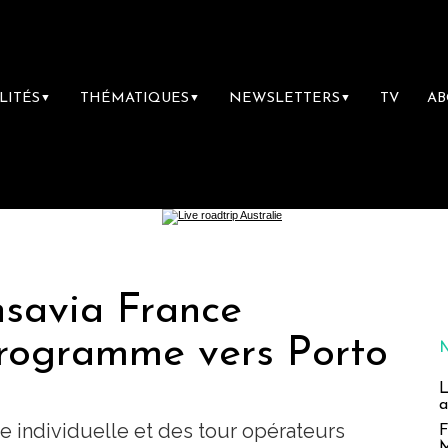
LITÉS
THÉMATIQUES
NEWSLETTERS
TV
A
▼
▼
▼
nsavia France
programme vers Porto
L
a
e individuelle et des tour opérateurs
F
M