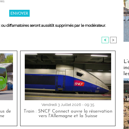
res
x ou diffamatoires seront aussitôt supprimés par le modérateur.
<
>
Partez
L’
in
le
Vendredi 3 Juillet 2026 - 09:35
bus de
Train : SNCF Connect ouvre la réservation
me
vers l'Allemagne et la Suisse