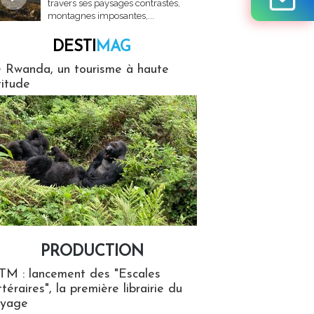
travers ses paysages contrastés,
montagnes imposantes,...
DESTI
MAG
MAG
 Rwanda, un tourisme à haute
titude
PRODUCTION
ion
TM : lancement des "Escales
ttéraires", la première librairie du
oyage