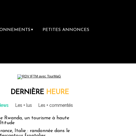
BONNEMENTS
PETITES ANNONCES
▼
DERNIÈRE
HEURE
News
Les + lus
Les + commentés
e Rwanda, un tourisme à haute
ltitude
rance, Italie : randonnée dans le
ercantour frontalier