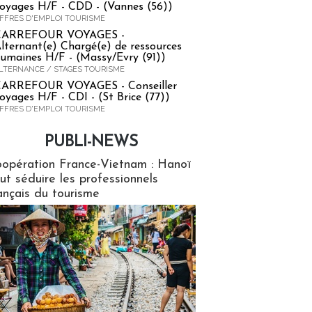
oyages H/F - CDD - (Vannes (56))
FFRES D'EMPLOI TOURISME
CARREFOUR VOYAGES -
lternant(e) Chargé(e) de ressources
umaines H/F - (Massy/Evry (91))
LTERNANCE / STAGES TOURISME
ARREFOUR VOYAGES - Conseiller
oyages H/F - CDI - (St Brice (77))
FFRES D'EMPLOI TOURISME
PUBLI-NEWS
ews
opération France-Vietnam : Hanoï
ut séduire les professionnels
ançais du tourisme