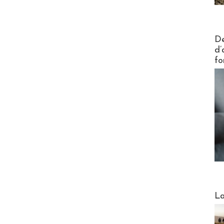
Actus V
De
d’
fo
Webinai
La