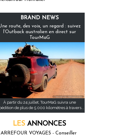
BRAND NEWS
Une route, des voix, un regard : suivez
l’Outback australien en direct sur
TourMaG
À partir du 24 juillet, TourMaG suivra une
pédition de plus de 5 000 kilomètres à travers...
LES
ANNONCES
ARREFOUR VOYAGES - Conseiller