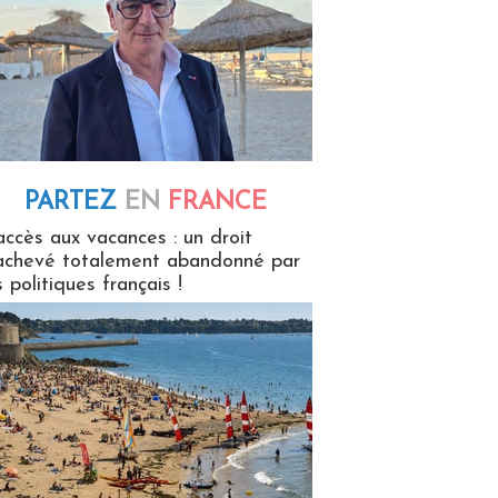
PARTEZ
EN
FRANCE
 en France
accès aux vacances : un droit
achevé totalement abandonné par
s politiques français !