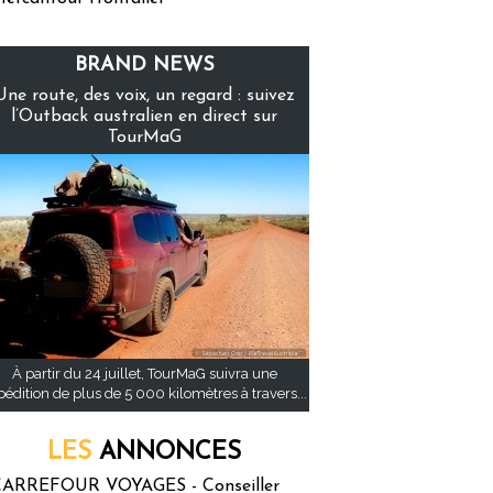
BRAND NEWS
Une route, des voix, un regard : suivez
l’Outback australien en direct sur
TourMaG
À partir du 24 juillet, TourMaG suivra une
pédition de plus de 5 000 kilomètres à travers...
LES
ANNONCES
ARREFOUR VOYAGES - Conseiller