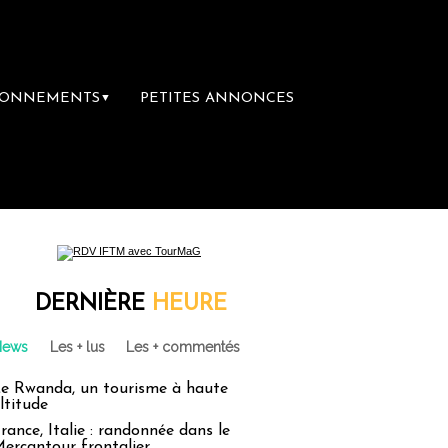
BONNEMENTS
PETITES ANNONCES
▼
DERNIÈRE
HEURE
News
Les + lus
Les + commentés
e Rwanda, un tourisme à haute
ltitude
rance, Italie : randonnée dans le
ercantour frontalier