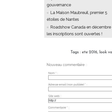
gouvernance
La Maison Maubreuil, premier 5
étoiles de Nantes
Roadshow Canada en décembre 
les inscriptions sont ouvertes !
Tags
:
ete 2016
,
look v
Nouveau commentaire :
Nom * :
Adresse email (non publiée) * :
Site web :
Commentaire * :