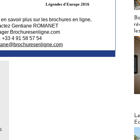
Légendes d'Europe 2016
Bo
en savoir plus sur les brochures en ligne,
ré
actez Gentiane ROMANET
le
ger Brochuresenligne.com
:
+33 4 91 58 57 54
iane@brochuresenligne.com
Distribu
Le
Ed
s