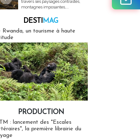
travers ses paysages contrastés,
montagnes imposantes,...
DESTI
MAG
MAG
 Rwanda, un tourisme à haute
titude
PRODUCTION
ion
TM : lancement des "Escales
ttéraires", la première librairie du
oyage