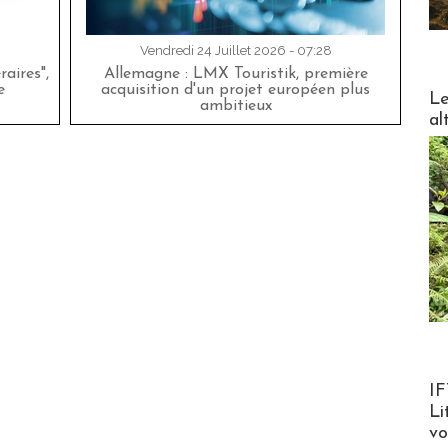
Vendredi 24 Juillet 2026 - 07:28
aires",
Allemagne : LMX Touristik, première
e
acquisition d'un projet européen plus
DESTI
Le
ambitieux
al
Product
IF
Li
v