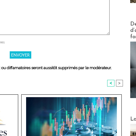
Actus V
De
d’
fo
res
x ou diffamatoires seront aussitôt supprimés par le modérateur.
<
>
Webinai
La