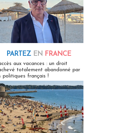
PARTEZ
EN
FRANCE
 en France
accès aux vacances : un droit
achevé totalement abandonné par
s politiques français !