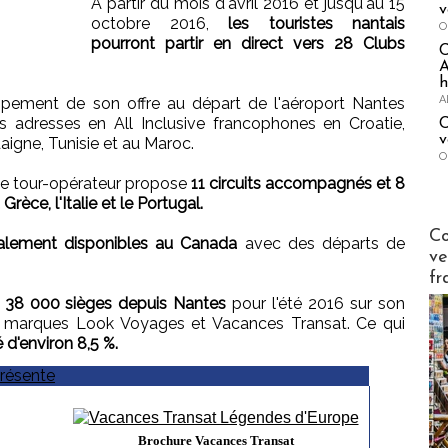
A partir du mois d'avril 2016 et jusqu'au 15
v
octobre 2016,
les touristes nantais
O
pourront partir en direct vers 28 Clubs
A
h
A
ement de son offre au départ de l'aéroport Nantes
s adresses en All Inclusive francophones en Croatie,
C
v
daigne, Tunisie et au Maroc.
O
, le tour-opérateur propose
11 circuits accompagnés et 8
Grèce, l'Italie et le Portugal.
Publi-n
Co
galement disponibles au Canada
avec des départs de
ve
fr
e
38 000 sièges depuis Nantes
pour l'été 2016 sur son
 2 marques Look Voyages et Vacances Transat. Ce qui
 d'environ 8,5 %.
Brochure Vacances Transat