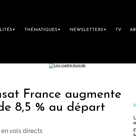
LITÉS
THÉMATIQUES
NEWSLETTERS
TV
A
▼
▼
▼
ansat France augmente
de 8,5 % au départ
L
a
en vols directs
F
M