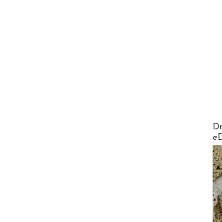
AirMa
Dr
e