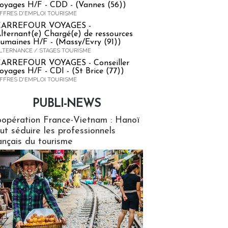
oyages H/F - CDD - (Vannes (56))
FFRES D'EMPLOI TOURISME
CARREFOUR VOYAGES -
lternant(e) Chargé(e) de ressources
umaines H/F - (Massy/Evry (91))
LTERNANCE / STAGES TOURISME
ARREFOUR VOYAGES - Conseiller
oyages H/F - CDI - (St Brice (77))
FFRES D'EMPLOI TOURISME
PUBLI-NEWS
ews
opération France-Vietnam : Hanoï
ut séduire les professionnels
ançais du tourisme