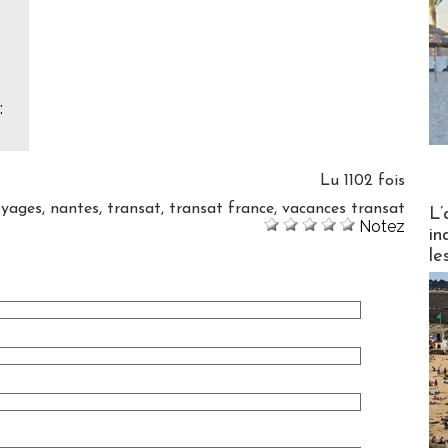
:
Lu 1102 fois
Partez
oyages
,
nantes
,
transat
,
transat france
,
vacances transat
L’
Notez
in
le