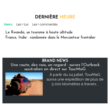
DERNIÈRE
HEURE
News
Les + lus
Les + commentés
Le Rwanda, un tourisme à haute altitude
France, Italie : randonnée dans le Mercantour frontalier
BRAND NEWS
Une route, des voix, un regard : suivez l’Outback
australien en direct sur TourMaG
À partir du 24 juillet, TourMaG
suivra une expédition de plus de
5 000 kilomètres à travers...