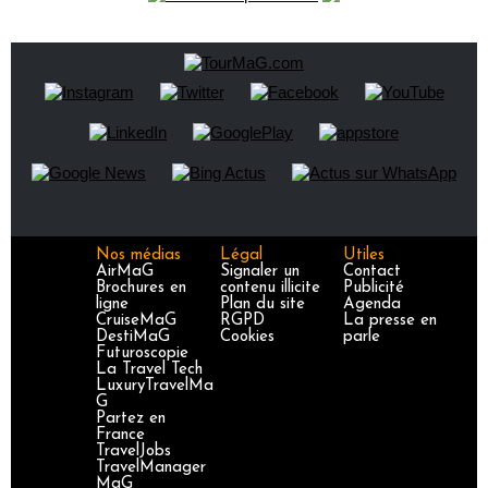
Nos médias
Légal
Utiles
AirMaG
Signaler un
Contact
Brochures en
contenu illicite
Publicité
ligne
Plan du site
Agenda
CruiseMaG
RGPD
La presse en
DestiMaG
Cookies
parle
Futuroscopie
La Travel Tech
LuxuryTravelMa
G
Partez en
France
TravelJobs
TravelManager
MaG