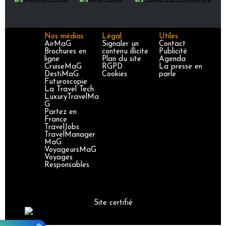
Nos médias
Légal
Utiles
AirMaG
Signaler un
Contact
Brochures en
contenu illicite
Publicité
ligne
Plan du site
Agenda
CruiseMaG
RGPD
La presse en
DestiMaG
Cookies
parle
Futuroscopie
La Travel Tech
LuxuryTravelMa
G
Partez en
France
TravelJobs
TravelManager
MaG
VoyageursMaG
Voyages
Responsables
Site certifié