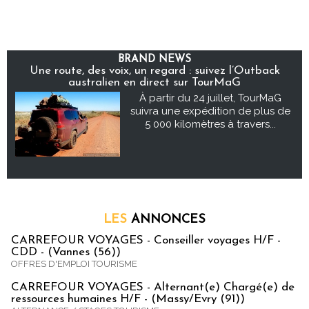
BRAND NEWS
Une route, des voix, un regard : suivez l’Outback
australien en direct sur TourMaG
À partir du 24 juillet, TourMaG
suivra une expédition de plus de
5 000 kilomètres à travers...
LES
ANNONCES
CARREFOUR VOYAGES - Conseiller voyages H/F -
CDD - (Vannes (56))
OFFRES D'EMPLOI TOURISME
CARREFOUR VOYAGES - Alternant(e) Chargé(e) de
ressources humaines H/F - (Massy/Evry (91))