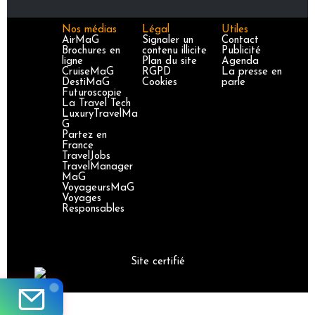
Nos médias
Légal
Utiles
AirMaG
Signaler un
Contact
Brochures en
contenu illicite
Publicité
ligne
Plan du site
Agenda
CruiseMaG
RGPD
La presse en
DestiMaG
Cookies
parle
Futuroscopie
La Travel Tech
LuxuryTravelMa
G
Partez en
France
TravelJobs
TravelManager
MaG
VoyageursMaG
Voyages
Responsables
Site certifié