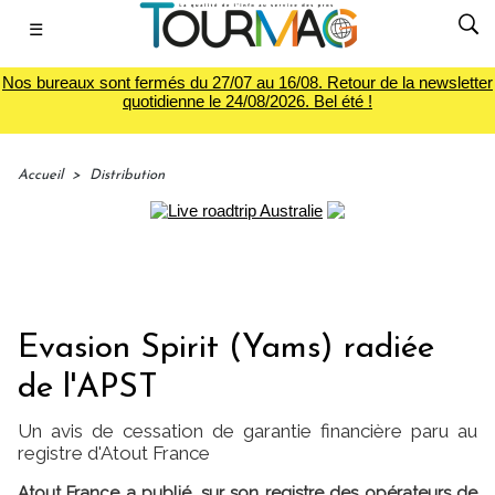
☰
Nos bureaux sont fermés du 27/07 au 16/08. Retour de la newsletter
quotidienne le 24/08/2026. Bel été !
Accueil
>
Distribution
Evasion Spirit (Yams) radiée
de l'APST
Un avis de cessation de garantie financière paru au
registre d'Atout France
Atout France a publié, sur son registre des opérateurs de