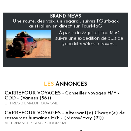
BRAND NEWS
Une route, des voix, un regard : suivez l’Outback
australien en direct sur TourMaG
À partir du 24 juillet, TourMaG
suivra une expédition de plus de
5 000 kilomètres à travers...
LES
ANNONCES
CARREFOUR VOYAGES - Conseiller voyages H/F -
CDD - (Vannes (56))
OFFRES D'EMPLOI TOURISME
CARREFOUR VOYAGES - Alternant(e) Chargé(e) de
ressources humaines H/F - (Massy/Evry (91))
ALTERNANCE / STAGES TOURISME