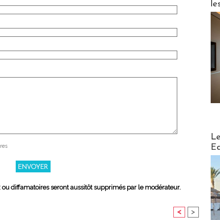
le
Distribu
Le
Ed
res
x ou diffamatoires seront aussitôt supprimés par le modérateur.
<
>