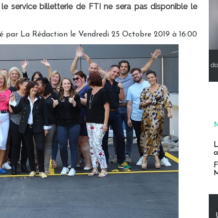
e service billetterie de FTI ne sera pas disponible le
é par
La Rédaction
le Vendredi 25 Octobre 2019 à 16:00
do
L
a
F
M