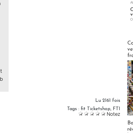
A
n
C
v
O
Publi-n
Co
ve
fr
t
ub
Lu 2161 fois
Tags
:
fit Ticketshop
,
FTI
Notez
Bo
ré