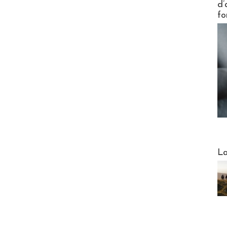
d’
fo
Webinai
La
DESTI