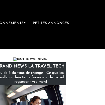
BONNEMENTS
PETITES ANNONCES
▼
remière librairie du voyage
Le groupe Sain
RAND NEWS LA TRAVEL TECH
u-delà du taux de change - Ce que les
eilleurs directeurs financiers du travel
regardent vraiment