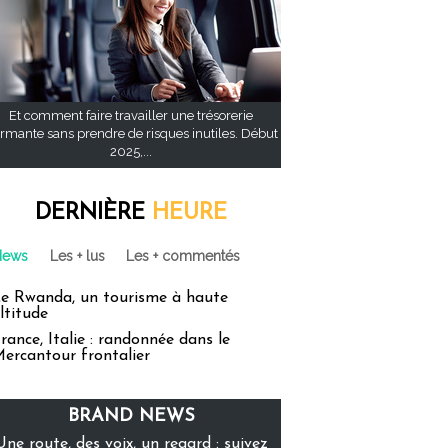
Et comment faire travailler une trésorerie
rmante sans prendre de risques inutiles. Début
2025,...
DERNIÈRE
HEURE
News
Les + lus
Les + commentés
e Rwanda, un tourisme à haute
ltitude
rance, Italie : randonnée dans le
ercantour frontalier
BRAND NEWS
Une route, des voix, un regard : suivez