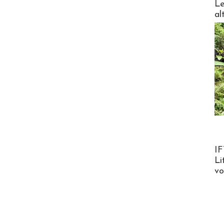
Le
al
Product
IF
Li
v