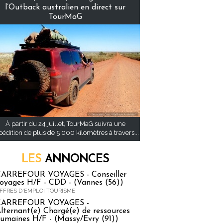
l’Outback australien en direct sur
TourMaG
À partir du 24 juillet, TourMaG suivra une
pédition de plus de 5 000 kilomètres à travers...
LES
ANNONCES
ARREFOUR VOYAGES - Conseiller
oyages H/F - CDD - (Vannes (56))
FFRES D'EMPLOI TOURISME
CARREFOUR VOYAGES -
lternant(e) Chargé(e) de ressources
umaines H/F - (Massy/Evry (91))