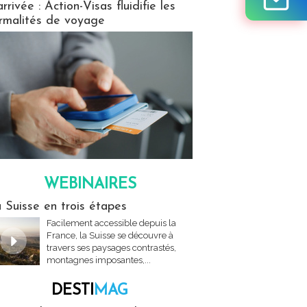
arrivée : Action-Visas fluidifie les
rmalités de voyage
WEBINAIRES
res
 Suisse en trois étapes
Facilement accessible depuis la
France, la Suisse se découvre à
travers ses paysages contrastés,
montagnes imposantes,...
DESTI
MAG
MAG