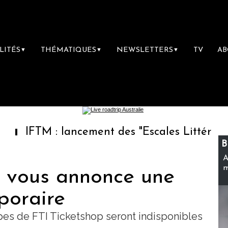
LITÉS
THÉMATIQUES
NEWSLETTERS
TV
A
▼
▼
▼
M : lancement des "Escales Littéraires", la p
B
A
m
p vous annonce une
poraire
pes de FTI Ticketshop seront indisponibles