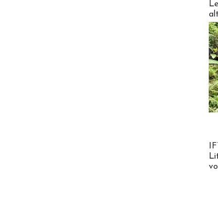
Le
al
Product
IF
Li
v