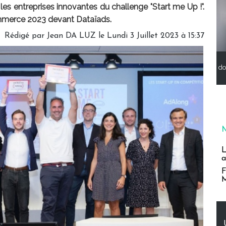
 entreprises innovantes du challenge "Start me Up !".
ommerce 2023 devant Dataïads.
Rédigé par
Jean DA LUZ
le Lundi 3 Juillet 2023 à 15:37
do
L
a
F
M