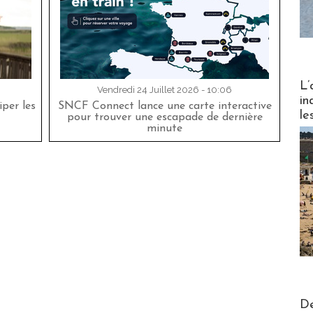
Partez
L’
Vendredi 24 Juillet 2026 - 10:06
in
per les
SNCF Connect lance une carte interactive
le
pour trouver une escapade de dernière
minute
Actus V
De