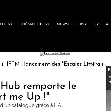
LITÉS
THÉMATIQUES
NEWSLETTERS
TV
A
▼
▼
▼
 lancement des "Escales Littéraires", la premi
B
A
m
gHub remporte le
rt me Up !"
d'un catalogue grâce à l'IA