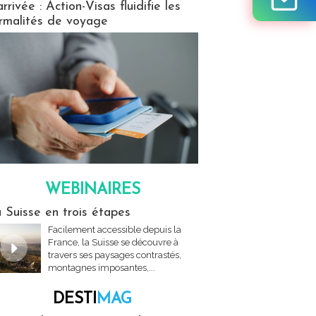
arrivée : Action-Visas fluidifie les
rmalités de voyage
WEBINAIRES
res
 Suisse en trois étapes
Facilement accessible depuis la
France, la Suisse se découvre à
travers ses paysages contrastés,
montagnes imposantes,...
DESTI
MAG
MAG