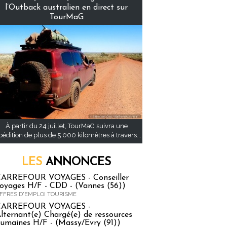
l’Outback australien en direct sur
TourMaG
À partir du 24 juillet, TourMaG suivra une
pédition de plus de 5 000 kilomètres à travers...
LES
ANNONCES
ARREFOUR VOYAGES - Conseiller
oyages H/F - CDD - (Vannes (56))
FFRES D'EMPLOI TOURISME
CARREFOUR VOYAGES -
lternant(e) Chargé(e) de ressources
umaines H/F - (Massy/Evry (91))