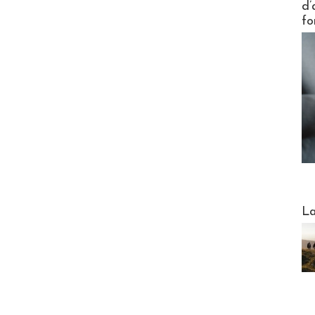
d’
fo
Webinai
La
DESTI