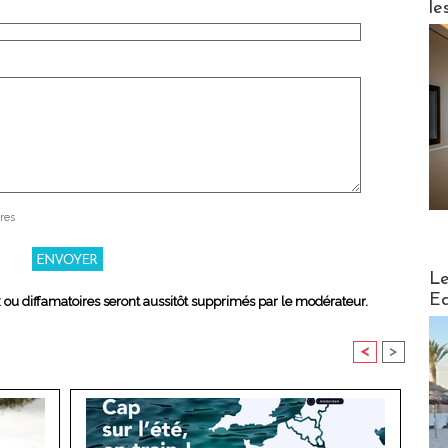
le
res
Distribu
Le
Ed
x ou diffamatoires seront aussitôt supprimés par le modérateur.
<
>