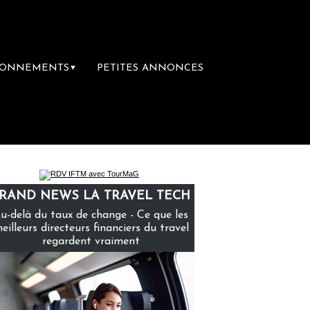
BONNEMENTS
PETITES ANNONCES
▼
ère librairie du voyage
Le groupe Sainte-
RAND NEWS LA TRAVEL TECH
u-delà du taux de change - Ce que les
eilleurs directeurs financiers du travel
regardent vraiment