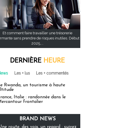
Et comment faire travailler une trésorerie
rmante sans prendre de risques inutiles. Début
2025,...
DERNIÈRE
HEURE
News
Les + lus
Les + commentés
e Rwanda, un tourisme à haute
ltitude
rance, Italie : randonnée dans le
ercantour frontalier
BRAND NEWS
Une route, des voix, un regard : suivez