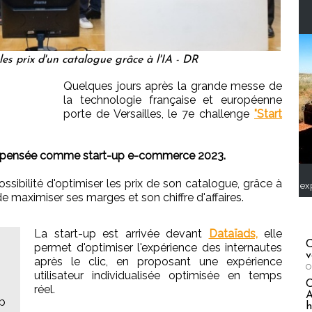
es prix d'un catalogue grâce à l'IA - DR
Quelques jours après la grande messe de
la technologie française et européenne
porte de Versailles, le 7e challenge
"Start
mpensée comme start-up e-commerce 2023.
ossibilité d'optimiser les prix de son catalogue, grâce à
ex
t de maximiser ses marges et son chiffre d'affaires.
La start-up est arrivée devant
Dataïads,
elle
C
permet d'optimiser l'expérience des internautes
v
après le clic, en proposant une expérience
O
utilisateur individualisée optimisée en temps
réel.
A
up
h