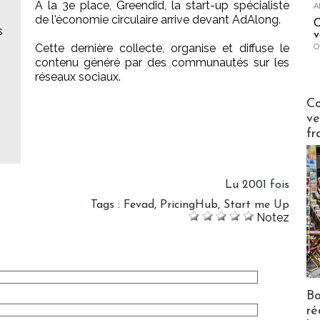
A la 3e place, Greendid, la start-up spécialiste
A
de l'économie circulaire arrive devant AdAlong.
C
s
v
Cette dernière collecte, organise et diffuse le
O
contenu généré par des communautés sur les
réseaux sociaux.
Publi-n
Co
ve
fr
Lu 2001 fois
Tags
:
Fevad
,
PricingHub
,
Start me Up
Notez
Bo
ré