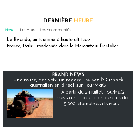
DERNIÈRE
HEURE
News
Les + lus
Les + commentés
Le Rwanda, un tourisme à haute altitude
France, Italie : randonnée dans le Mercantour frontalier
BRAND NEWS
Une route, des voix, un regard : suivez l’Outback
australien en direct sur TourMaG
À partir du 24 juillet, TourMaG
suivra une expédition de plus de
5 000 kilomètres à travers...