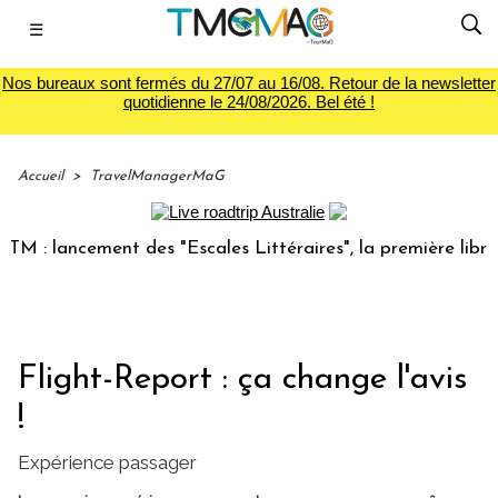
☰
Nos bureaux sont fermés du 27/07 au 16/08. Retour de la newsletter
quotidienne le 24/08/2026. Bel été !
Accueil
>
TravelManagerMaG
lancement des "Escales Littéraires", la première librairie d
Flight-Report : ça change l'avis
!
Expérience passager