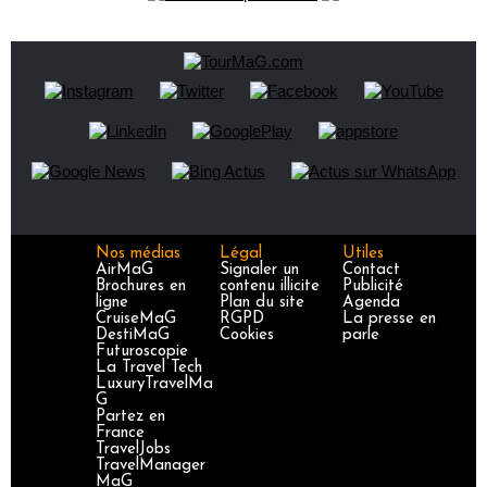
Nos médias
Légal
Utiles
AirMaG
Signaler un
Contact
Brochures en
contenu illicite
Publicité
ligne
Plan du site
Agenda
CruiseMaG
RGPD
La presse en
DestiMaG
Cookies
parle
Futuroscopie
La Travel Tech
LuxuryTravelMa
G
Partez en
France
TravelJobs
TravelManager
MaG