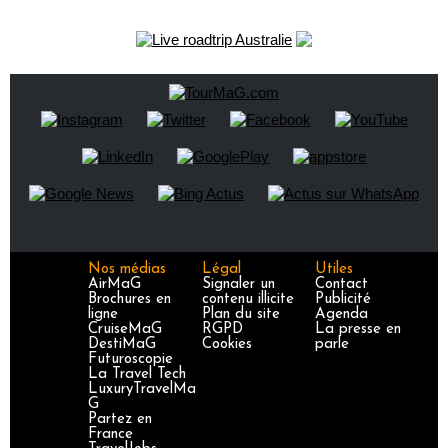
Nos médias
Légal
Utiles
AirMaG
Signaler un
Contact
Brochures en
contenu illicite
Publicité
ligne
Plan du site
Agenda
CruiseMaG
RGPD
La presse en
DestiMaG
Cookies
parle
Futuroscopie
La Travel Tech
LuxuryTravelMa
G
Partez en
France