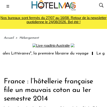
☰
Nos bureaux sont fermés du 27/07 au 16/08. Retour de la newsletter
quotidienne le 24/08/2026. Bel été !
Accueil
>
Hébergement
Littéraires", la première librairie du voyage
Le groupe 
France : l’hôtellerie française
file un mauvais coton au 1er
semestre 2014