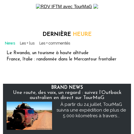
DERNIÈRE
HEURE
News
Les + lus
Les + commentés
Le Rwanda, un tourisme à haute altitude
France, Italie : randonnée dans le Mercantour frontalier
BRAND NEWS
Une route, des voix, un regard : suivez l’Outback
australien en direct sur TourMaG
À partir du 24 juillet, TourMaG
suivra une expédition de plus de
5 000 kilomètres à travers...