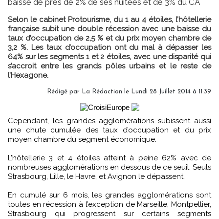
baisse de près de 2% de ses nuitées et de 3% du CA
Selon le cabinet Protourisme, du 1 au 4 étoiles, l’hôtellerie
française subit une double récession avec une baisse du
taux d’occupation de 2,5 % et du prix moyen chambre de
3,2 %. Les taux d’occupation ont du mal à dépasser les
64% sur les segments 1 et 2 étoiles, avec une disparité qui
s’accroit entre les grands pôles urbains et le reste de
l’Hexagone.
Rédigé par
La Rédaction
le Lundi 28 Juillet 2014 à 11:39
Cependant, les grandes agglomérations subissent aussi
une chute cumulée des taux d’occupation et du prix
moyen chambre du segment économique.
L’hôtellerie 3 et 4 étoiles atteint à peine 62% avec de
nombreuses agglomérations en dessous de ce seuil. Seuls
Strasbourg, Lille, le Havre, et Avignon le dépassent.
En cumulé sur 6 mois, les grandes agglomérations sont
toutes en récession à l’exception de Marseille, Montpellier,
Strasbourg qui progressent sur certains segments