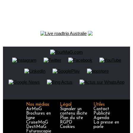
Nos médias
Légal
Utiles
AirMaG
Signaler un
Contact
Brochures en
contenu illicite
Publicité
ligne
Plan du site
Agenda
CruiseMaG
RGPD
La presse en
DestiMaG
Cookies
parle
Futuroscopie