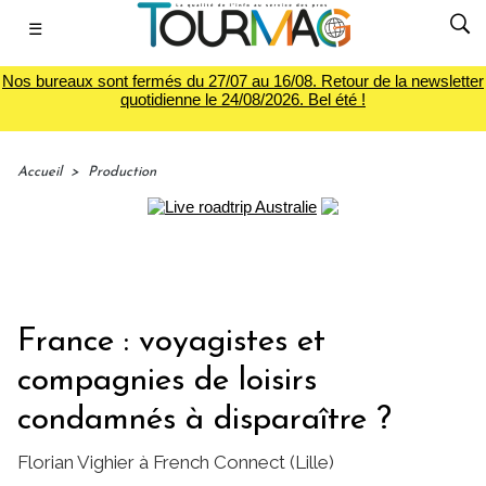
☰
Nos bureaux sont fermés du 27/07 au 16/08. Retour de la newsletter
quotidienne le 24/08/2026. Bel été !
Accueil
>
Production
France : voyagistes et
compagnies de loisirs
condamnés à disparaître ?
Florian Vighier à French Connect (Lille)