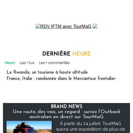
DERNIÈRE
HEURE
News
Les + lus
Les + commentés
Le Rwanda, un tourisme à haute altitude
France, Italie : randonnée dans le Mercantour frontalier
BRAND NEWS
Une route, des voix, un regard : suivez l’Outback
australien en direct sur TourMaG
À partir du 24 juillet, TourMaG
suivra une expédition de plus de