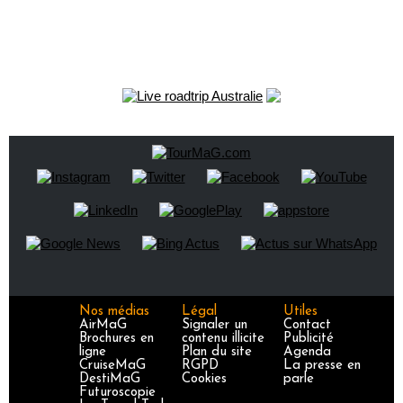
Nos médias
Légal
Utiles
AirMaG
Signaler un
Contact
Brochures en
contenu illicite
Publicité
ligne
Plan du site
Agenda
CruiseMaG
RGPD
La presse en
DestiMaG
Cookies
parle
Futuroscopie