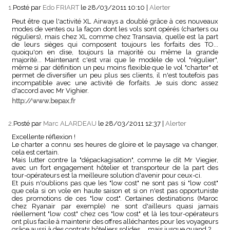
1.
Posté par
Edo FRIART
le 28/03/2011 10:10
|
Alerter
Peut être que l'activité XL Airways a doublé grâce à ces nouveaux
modes de ventes ou la façon dont les vols sont opérés (charters ou
réguliers), mais chez XL comme chez Transavia, quelle est la part
de leurs sièges qui composent toujours les forfaits des TO...
quoiqu'on en dise, toujours la majorité ou même la grande
majorité... Maintenant c'est vrai que le modèle de vol "régulier",
même si par définition un peu moins flexible que le vol "charter" et
permet de diversifier un peu plus ses clients, il n'est toutefois pas
incompatible avec une activité de forfaits. Je suis donc assez
d'accord avec Mr Vighier.
http://www.bepax.fr
2.
Posté par
Marc ALARDEAU
le 28/03/2011 12:37
|
Alerter
Excellente réflexion !
Le charter a connu ses heures de gloire et le paysage va changer,
cela est certain.
Mais lutter contre la "dépackagisation", comme le dit Mr Viegier,
avec un fort engagement hôtelier et transporteur de la part des
tour-opérateurs est la meilleure solution d'avenir pour ceux-ci.
Et puis n'oublions pas que les "low cost" ne sont pas si "low cost"
que cela si on vole en haute saison et si on n'est pas opportuniste
des promotions de ces "low cost". Certaines destinations (Maroc
chez Ryanair par exemple) ne sont d'ailleurs quasi jamais
réellement "low cost" chez ces "low cost" et là les tour-opérateurs
ont plus facile à maintenir des offres alléchantes pour les voyageurs
grâce aussi à des contrats hôteliers solides ... mais jusque quand ?