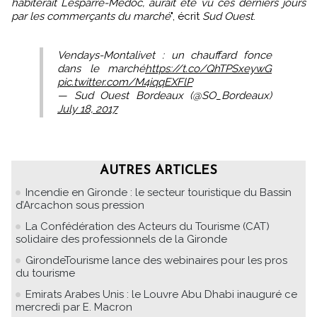
habiterait Lesparre-Médoc, aurait été vu ces derniers jours
par les commerçants du marché
", écrit
Sud Ouest
.
Vendays-Montalivet : un chauffard fonce
dans le marché
https://t.co/QhTPSxeywG
pic.twitter.com/M4iqqEXFlP
— Sud Ouest Bordeaux (@SO_Bordeaux)
July 18, 2017
AUTRES ARTICLES
Incendie en Gironde : le secteur touristique du Bassin
d’Arcachon sous pression
La Confédération des Acteurs du Tourisme (CAT)
solidaire des professionnels de la Gironde
GirondeTourisme lance des webinaires pour les pros
du tourisme
Emirats Arabes Unis : le Louvre Abu Dhabi inauguré ce
mercredi par E. Macron