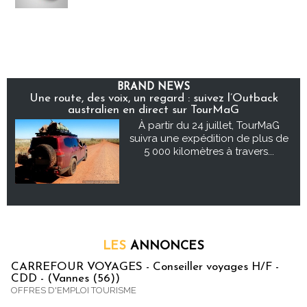
BRAND NEWS
Une route, des voix, un regard : suivez l’Outback
australien en direct sur TourMaG
À partir du 24 juillet, TourMaG
suivra une expédition de plus de
5 000 kilomètres à travers...
LES
ANNONCES
CARREFOUR VOYAGES - Conseiller voyages H/F -
CDD - (Vannes (56))
OFFRES D'EMPLOI TOURISME