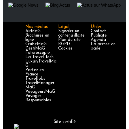
Nos médias
Légal
Utiles
AirMaG
Signaler un
Contact
Brochures en
contenu illicite
Publicité
ligne
Plan du site
Agenda
CruiseMaG
RGPD
La presse en
DestiMaG
Cookies
parle
Futuroscopie
La Travel Tech
LuxuryTravelMa
G
Partez en
France
TravelJobs
TravelManager
MaG
VoyageursMaG
Voyages
Responsables
Site certifié