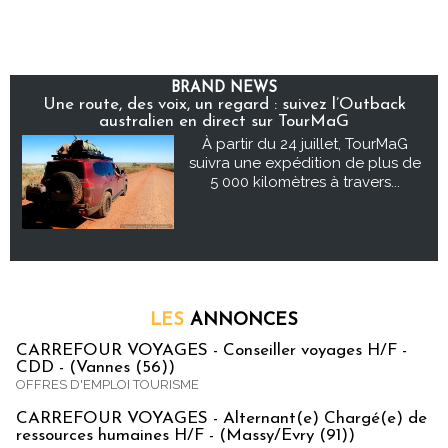
BRAND NEWS
Une route, des voix, un regard : suivez l’Outback
australien en direct sur TourMaG
À partir du 24 juillet, TourMaG
suivra une expédition de plus de
5 000 kilomètres à travers...
LES
ANNONCES
CARREFOUR VOYAGES - Conseiller voyages H/F -
CDD - (Vannes (56))
OFFRES D'EMPLOI TOURISME
CARREFOUR VOYAGES - Alternant(e) Chargé(e) de
ressources humaines H/F - (Massy/Evry (91))