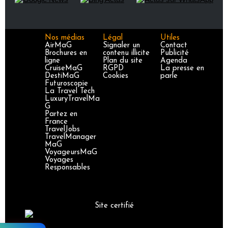
Nos médias
Légal
Utiles
AirMaG
Signaler un
Contact
Brochures en
contenu illicite
Publicité
ligne
Plan du site
Agenda
CruiseMaG
RGPD
La presse en
DestiMaG
Cookies
parle
Futuroscopie
La Travel Tech
LuxuryTravelMa
G
Partez en
France
TravelJobs
TravelManager
MaG
VoyageursMaG
Voyages
Responsables
Site certifié