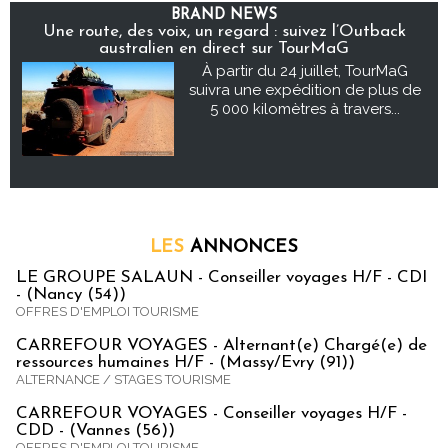
BRAND NEWS
Une route, des voix, un regard : suivez l’Outback
australien en direct sur TourMaG
À partir du 24 juillet, TourMaG
suivra une expédition de plus de
5 000 kilomètres à travers...
LES
ANNONCES
LE GROUPE SALAUN - Conseiller voyages H/F - CDI
- (Nancy (54))
OFFRES D'EMPLOI TOURISME
CARREFOUR VOYAGES - Alternant(e) Chargé(e) de
ressources humaines H/F - (Massy/Evry (91))
ALTERNANCE / STAGES TOURISME
CARREFOUR VOYAGES - Conseiller voyages H/F -
CDD - (Vannes (56))
OFFRES D'EMPLOI TOURISME