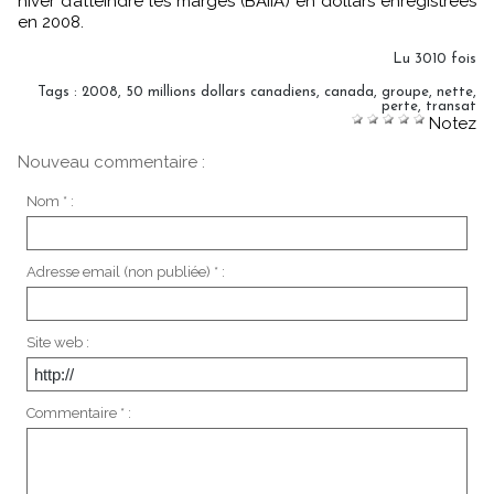
hiver d’atteindre les marges (BAIIA) en dollars enregistrées
en 2008.
Lu 3010 fois
Tags
:
2008
,
50 millions dollars canadiens
,
canada
,
groupe
,
nette
,
perte
,
transat
Notez
Nouveau commentaire :
Nom * :
Adresse email (non publiée) * :
Site web :
Commentaire * :