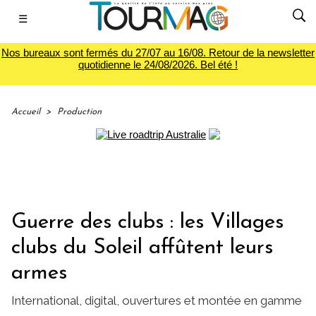
☰
Nos bureaux sont fermés du 27/07 au 16/08. Retour de la newsletter
quotidienne le 24/08/2026. Bel été !
Accueil
>
Production
Guerre des clubs : les Villages
clubs du Soleil affûtent leurs
armes
International, digital, ouvertures et montée en gamme