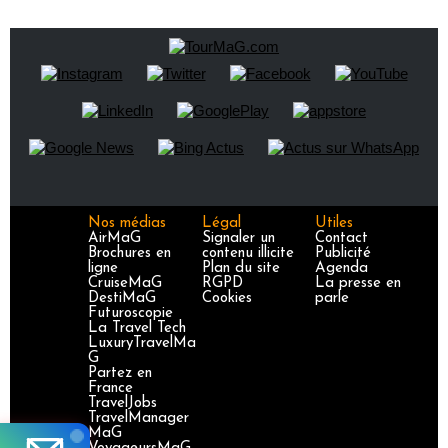
Nos médias
Légal
Utiles
AirMaG
Signaler un
Contact
Brochures en
contenu illicite
Publicité
ligne
Plan du site
Agenda
CruiseMaG
RGPD
La presse en
DestiMaG
Cookies
parle
Futuroscopie
La Travel Tech
LuxuryTravelMa
G
Partez en
France
TravelJobs
TravelManager
MaG