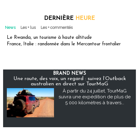
DERNIÈRE
HEURE
News
Les + lus
Les + commentés
Le Rwanda, un tourisme à haute altitude
France, Italie : randonnée dans le Mercantour frontalier
BRAND NEWS
Une route, des voix, un regard : suivez l’Outback
australien en direct sur TourMaG
À partir du 24 juillet, TourMaG
suivra une expédition de plus de
5 000 kilomètres à travers...