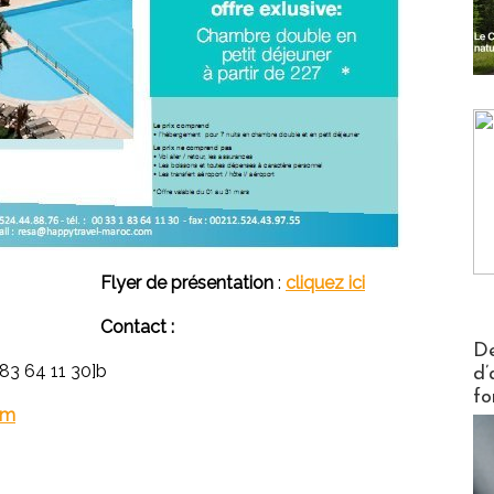
Flyer de présentation
:
cliquez ici
Contact :
Actus V
De
 83 64 11 30]b
d’
fo
om