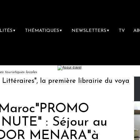
LITÉS
THÉMATIQUES
NEWSLETTERS
TV
A
▼
▼
▼
 touristiques locales
raires", la première librairie du voyage
Le
l Maroc"PROMO
UTE" : Séjour au
DOR MENARA"à