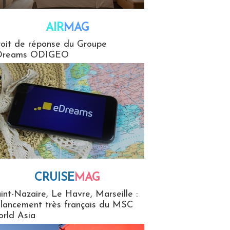
AIR
MAG
G
oit de réponse du Groupe
Dreams ODIGEO
CRUISE
MAG
MaG
int-Nazaire, Le Havre, Marseille :
 lancement très français du MSC
rld Asia