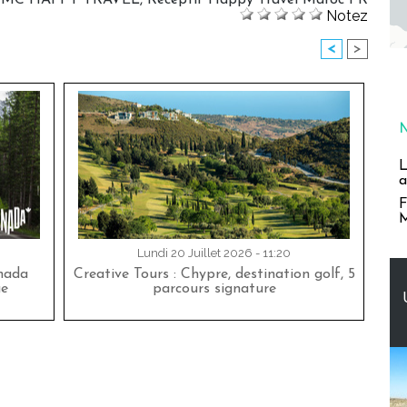
MC HAPPY TRAVEL
,
Réceptif Happy Travel Maroc PR
Notez
<
>
L
a
F
M
Lundi 20 Juillet 2026 - 11:20
nada
Creative Tours : Chypre, destination golf, 5
ue
parcours signature