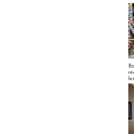
Bo
ré
le