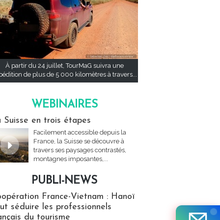
À partir du 24 juillet, TourMaG suivra une
pédition de plus de 5 000 kilomètres à travers...
WEBINAIRES
res
 Suisse en trois étapes
Facilement accessible depuis la
France, la Suisse se découvre à
travers ses paysages contrastés,
montagnes imposantes,...
PUBLI-NEWS
ews
opération France-Vietnam : Hanoï
ut séduire les professionnels
ançais du tourisme