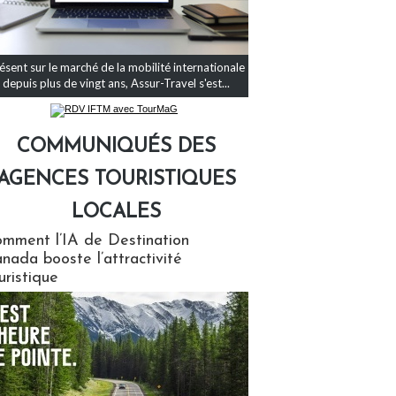
ésent sur le marché de la mobilité internationale
depuis plus de vingt ans, Assur-Travel s'est...
COMMUNIQUÉS DES
AGENCES TOURISTIQUES
LOCALES
qués des agences touristiques locales
mment l’IA de Destination
nada booste l’attractivité
uristique