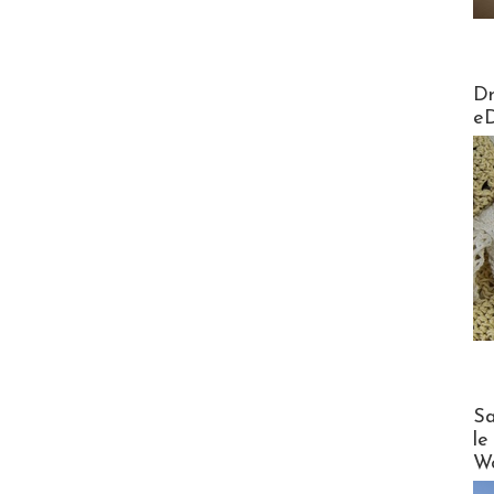
AirMa
Dr
e
Cruise
Sa
le
Wo