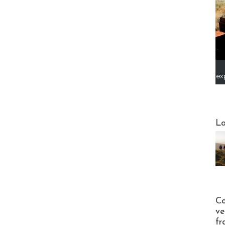
ex
Webinai
La
Publi-n
Co
ve
fr