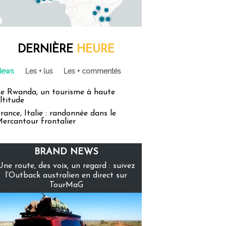
DERNIÈRE
HEURE
News
Les + lus
Les + commentés
e Rwanda, un tourisme à haute
ltitude
rance, Italie : randonnée dans le
ercantour frontalier
BRAND NEWS
Une route, des voix, un regard : suivez
l’Outback australien en direct sur
TourMaG