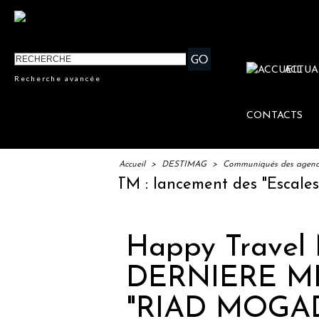
ACTUA
Recherche avancée
CONTACTS
Accueil
>
DESTIMAG
>
Communiqués des agences
IFTM : lancement des "Escales Litté
Happy Trave
DERNIERE MIN
"RIAD MOGA