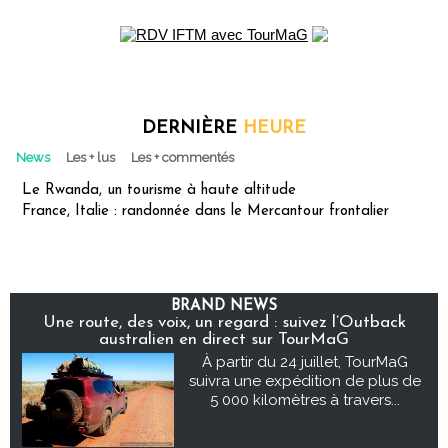
DERNIÈRE
HEURE
News
Les + lus
Les + commentés
Le Rwanda, un tourisme à haute altitude
France, Italie : randonnée dans le Mercantour frontalier
BRAND NEWS
Une route, des voix, un regard : suivez l’Outback
australien en direct sur TourMaG
À partir du 24 juillet, TourMaG
suivra une expédition de plus de
5 000 kilomètres à travers...