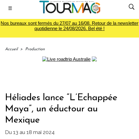
☰
Nos bureaux sont fermés du 27/07 au 16/08. Retour de la newsletter
quotidienne le 24/08/2026. Bel été !
Accueil
>
Production
Héliades lance “L’Echappée
Maya”, un éductour au
Mexique
Du 13 au 18 mai 2024