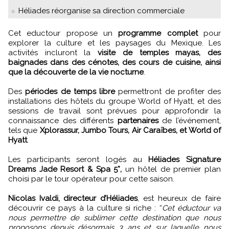
Héliades réorganise sa direction commerciale
Cet eductour propose un
programme complet
pour
explorer la culture et les paysages du Mexique. Les
activités incluront la
visite de temples mayas, des
baignades dans des cénotes, des cours de cuisine, ainsi
que la découverte de la vie nocturne
.
Des
périodes de temps libre
permettront de profiter des
installations des hôtels du groupe World of Hyatt, et des
sessions de travail sont prévues pour approfondir la
connaissance des différents
partenaires
de l’événement,
tels que
Xplorassur, Jumbo Tours, Air Caraïbes, et World of
Hyatt
.
Les participants seront logés au
Héliades Signature
Dreams Jade Resort & Spa 5*,
un hôtel de premier plan
choisi par le tour opérateur pour cette saison.
Nicolas Ivaldi, directeur d’Héliades
, est heureux de faire
découvrir ce pays à la culture si riche : “
Cet éductour va
nous permettre de sublimer cette destination que nous
proposons depuis désormais 3 ans et sur laquelle nous