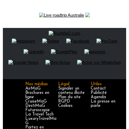
Nos médias
Légal
Utiles
AirMaG
Signaler un
Contact
Brochures en
contenu illicite
Publicité
ligne
Plan du site
Agenda
CruiseMaG
RGPD
La presse en
DestiMaG
Cookies
parle
Futuroscopie
La Travel Tech
LuxuryTravelMa
G
Partez en